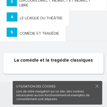
DISCOURS DIRECT, INDIRECT ET INDIRECT
3
LIBRE
4
LE LEXIQUE DU THÉÂTRE
5
COMÉDIE ET TRAGÉDIE
La comédie et la tragédie classiques
UTILISATION DES COOKIES
Lors de votre navigation sur ce site, des cookies
nécessaires au bon fonctionnement et exemptés de
consentement sont déposés.