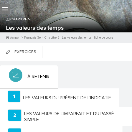
CHAPITRE
5
Les valeurs des temps
>
Français 3e
>
Chapitre
5
-
Les valeurs des temps
- fiche de cours
Accueil
EXERCICES
FICHES DE COURS
À RETENIR
0
PTS
1
LES VALEURS DU PRÉSENT DE L’INDICATIF
LES VALEURS DE L’IMPARFAIT ET DU PASSÉ
2
SIMPLE