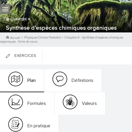
CHAPITRE
9
Synthèse d'espèces chimiques organiques
>
Physique-Chimie Première
>
Chapitre
9
-
Synthèse d'espèces chimiques
Accueil
organiques
- fiche de cours
EXERCICES
FICHES DE COURS
Plan
Définitions
0
PTS
Formules
Valeurs
En pratique