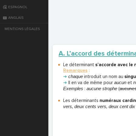
ESPAGNOL
e
ANGLAIS
T DE PASSE
MENTIONS LÉGALES
A. L’accord des détermin
T DE PASSE
Le déterminant
s’accorde avec le
Remarques
:
➜
chaque
introduit un nom au
singu
➜
Il en va de même pour
aucun
et
n
Exemples
:
aucune strophe
(
aucunes
Les déterminants
numéraux cardi
vers, deux cents vers, deux cent dix
T DE PASSE