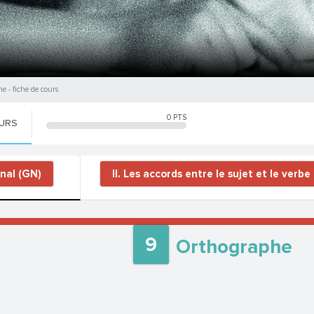
he
- fiche de cours
0
PTS
OURS
inal (GN)
II. Les accords entre le sujet et le verbe
9
Orthographe