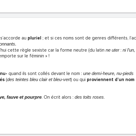
if s’accorde au
pluriel
; et si ces noms sont de genres différents, l’a
onnants.
hui cette règle sexiste car la forme neutre (du latin
ne uter
:
ni l’un,
emporte sur le féminin » !
 nu-
quand ils sont collés devant le nom :
une demi-heure, nu-pieds
és
(
des teintes bleu clair et bleu‑vert
) ou qui
proviennent d’un no
ve, fauve et pourpre
. On écrit alors :
des toits roses
.