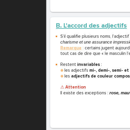
B. L'accord des adjectifs
S’il qualifie plusieurs noms, l’adject
charisme et une assurance impressi
Remarque
:
certains jugent aujourd’
tout cas de dire que « le masculin l’
Restent
invariables
:
●
les adjectifs
mi-, demi-, semi- et
●
les
adjectifs de couleur compos
⚠
Attention
Il existe des exceptions :
rose, mau