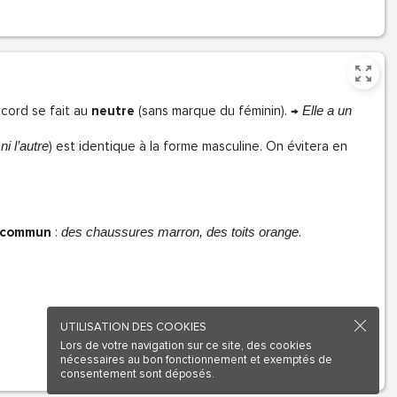
ccord se fait au
neutre
(sans marque du féminin). →
Elle a un
 ni l’autre
) est identique à la forme masculine. On évitera en
m commun
:
des chaussures marron, des toits orange
.
UTILISATION DES COOKIES
Lors de votre navigation sur ce site, des cookies
nécessaires au bon fonctionnement et exemptés de
consentement sont déposés.