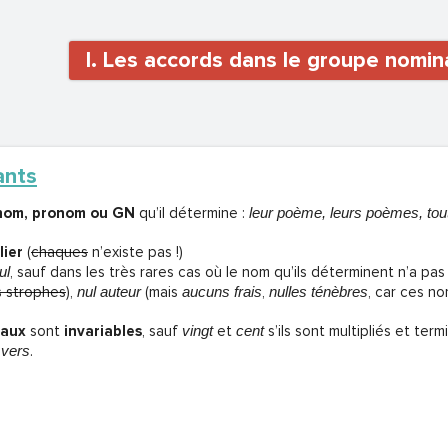
I. Les accords dans le groupe nomin
ants
 nom, pronom ou GN
qu’il détermine :
leur poème, leurs poèmes, tou
lier
(
chaques
n’existe pas !)
ul
, sauf dans les très rares cas où le nom qu’ils déterminent n’a pas 
 strophes
),
nul auteur
(mais
aucuns frais
,
nulles ténèbres
, car ces no
naux
sont
invariables
, sauf
vingt
et
cent
s’ils sont multipliés et ter
 vers
.