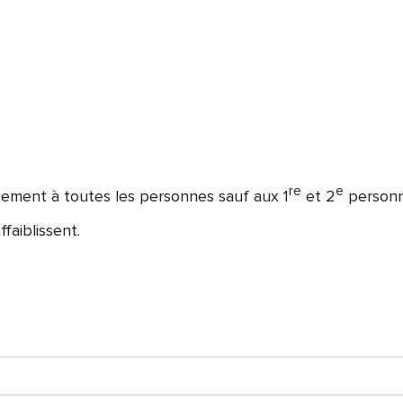
re
e
ssement à toutes les personnes sauf aux 1
et 2
personn
faiblissent.