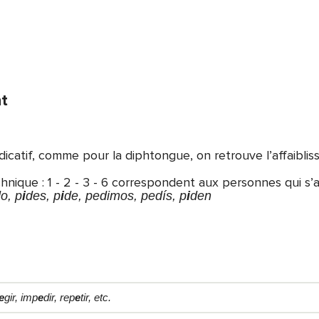
nt
dicatif, comme pour la diphtongue, on retrouve l’affaibli
que : 1 - 2 - 3 - 6 correspondent aux personnes qui s’af
o, p
i
des, p
i
de, pedimos, pedís, p
i
den
e
gir, imp
e
dir, rep
e
tir, etc.