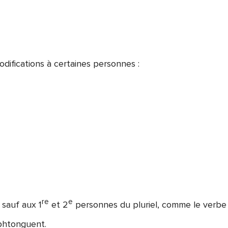
difications à certaines personnes :
re
e
 sauf aux 1
et 2
personnes du pluriel, comme le verbe 
iphtonguent.