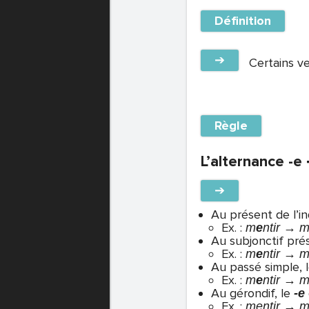
Définition
➔
Certains ve
Règle
L’alternance -e →
➔
Au présent de l’ind
Ex. :
m
e
ntir → 
Au subjonctif pré
Ex. :
m
e
ntir → 
Au passé simple, 
Ex. :
m
e
ntir → m
Au gérondif, le
-e
Ex. :
mentir → 