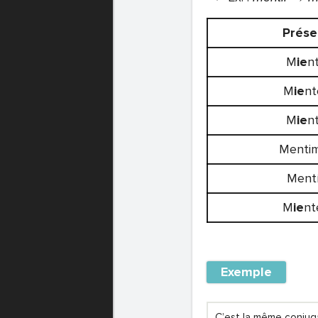
Prése
M
ie
n
M
ie
nt
M
ie
n
Menti
Ment
M
ie
nt
Exemple
C’est la même conjug