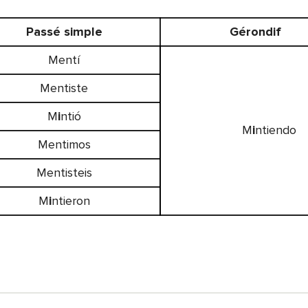
Passé simple
Gérondif
Mentí
Mentiste
M
i
ntió
M
i
ntiendo
Mentimos
Mentisteis
M
i
ntieron