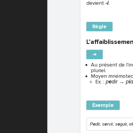
devient
.
-i
Règle
L’affaiblisseme
➔
Au présent de l’in
pluriel.
Moyen mnémotechni
Ex. :
p
e
dir → p
i
d
Exemple
P
e
dir, s
e
rvir, s
e
guir, el