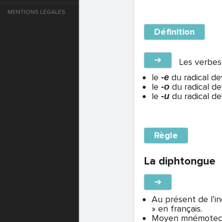
MENTIONS LÉGALES
e
Définition
T DE PASSE
➔
Les verbes 
le
du radical d
-e
T DE PASSE
le
du radical d
-o
le
du radical de
-u
Règle
La diphtongue
➔
Au présent de l’in
T DE PASSE
» en français.
Moyen mnémotechn