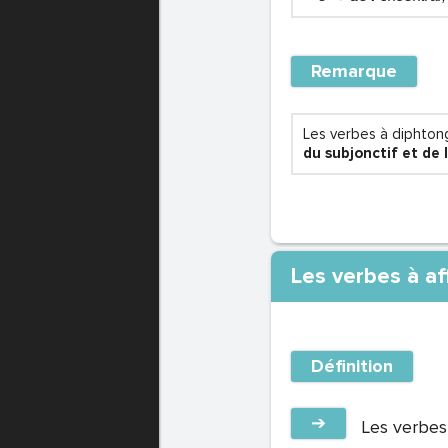
Remarque
Les verbes à diphtong
du subjonctif et de l
Les verbes à af
Définition
➔
Les verbes 