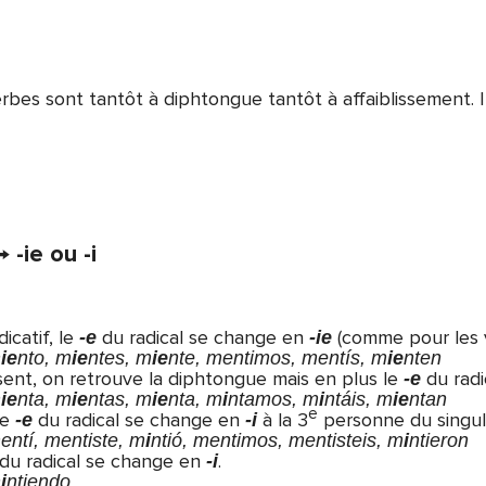
rbes sont tantôt à diphtongue tantôt à affaiblissement. I
 -ie ou -i
icatif, le
du radical se change en
(comme pour les 
-e
-ie
m
ie
nto, m
ie
ntes, m
ie
nte, mentimos, mentís, m
ie
nten
sent, on retrouve la diphtongue mais en plus le
du radi
-e
m
ie
nta, m
ie
ntas, m
ie
nta, m
i
ntamos, m
i
ntáis, m
ie
ntan
e
le
du radical se change en
à la 3
personne du singulie
-e
-i
entí, mentiste, m
i
ntió, mentimos, mentisteis, m
i
ntieron
du radical se change en
.
-i
m
i
ntiendo