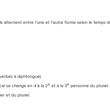
ls alternent entre l’une et l’autre forme selon le temps d
verbes à diphtongue).
e
e
cal se change en
à la 2
et à la 3
personne du pluriel.
-i
r et du pluriel.