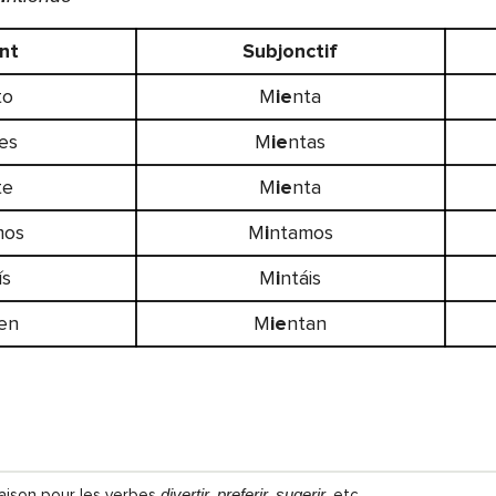
nt
Subjonctif
to
M
ie
nta
es
M
ie
ntas
te
M
ie
nta
mos
M
i
ntamos
ís
M
i
ntáis
en
M
ie
ntan
aison pour les verbes
divertir, preferir, sugerir,
etc.