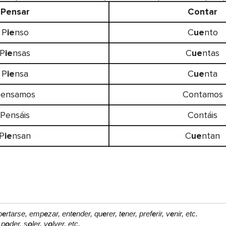
Pensar
Contar
P
ie
nso
C
ue
nto
P
ie
nsas
C
ue
ntas
P
ie
nsa
C
ue
nta
ensamos
Contamos
Pensáis
Contáis
P
ie
nsan
C
ue
ntan
p
e
rtarse, emp
e
zar, ent
e
nder, qu
e
rer, t
e
ner, pref
e
rir, v
e
nir, etc.
 p
o
der, s
o
ler, v
o
lver, etc.