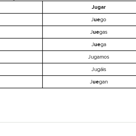
Jugar
J
ue
go
J
ue
gas
J
ue
ga
Jugamos
Jugáis
J
ue
gan