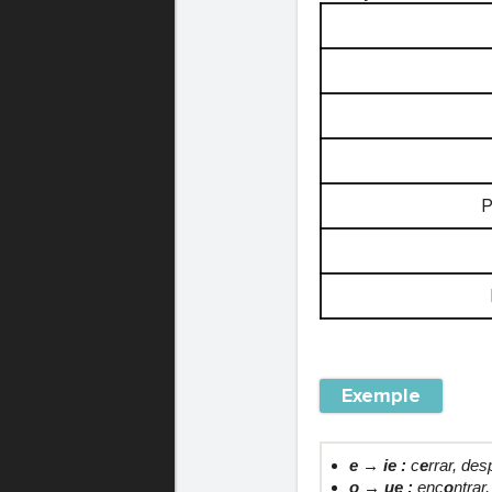
P
Exemple
e → ie :
c
e
rrar, des
o → ue :
enc
o
ntrar,