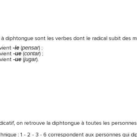
à diphtongue sont les verbes dont le radical subit des mo
evient
(
) ;
-ie
pensar
evient
(
) ;
-ue
contar
vient
(
).
-ue
jugar
dicatif, on retrouve la diphtongue à toutes les personnes
ique : 1 - 2 - 3 - 6 correspondent aux personnes qui d