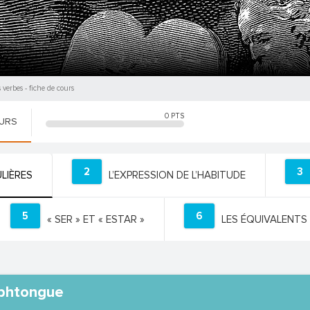
 verbes
- fiche de cours
0
PTS
OURS
2
3
LIÈRES
L’EXPRESSION DE L’HABITUDE
5
6
« SER » ET « ESTAR »
LES ÉQUIVALENTS 
iphtongue