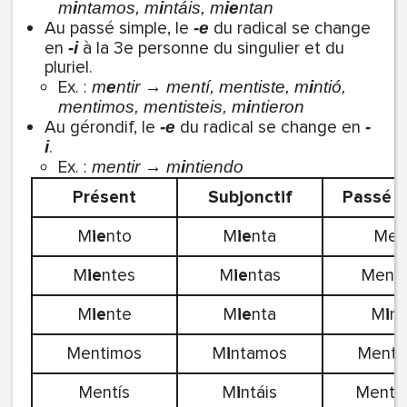
m
i
ntamos, m
i
ntáis, m
ie
ntan
Au passé simple, le
du radical se change
-e
en
à la 3e personne du singulier et du
-i
pluriel.
Ex. :
m
e
ntir → mentí, mentiste, m
i
ntió,
mentimos, mentisteis, m
i
ntieron
Au gérondif, le
du radical se change en
-e
-
.
i
Ex. :
mentir → m
i
ntiendo
Présent
Subjonctif
Passé s
M
ie
nto
M
ie
nta
Men
M
ie
ntes
M
ie
ntas
Menti
M
ie
nte
M
ie
nta
M
i
nt
Mentimos
M
i
ntamos
Menti
Mentís
M
i
ntáis
Mentis