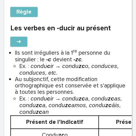
Règle
Les verbes en -ducir au présent
➔
re
Ils sont irréguliers à la 1
personne du
singulier : le
devient
.
-c
-zc
Ex. :
c
ondu
c
ir → condu
zc
o, conduces,
conduces, etc.
Au subjonctif, cette modification
orthographique est conservée et s’applique
à toutes les personnes.
Ex. :
condu
c
ir → condu
zc
a, condu
zc
as,
condu
zc
a, condu
zc
amos, condu
zc
áis,
condu
zc
an
Présent de l’indicatif
Présent
Condu
zc
o
C