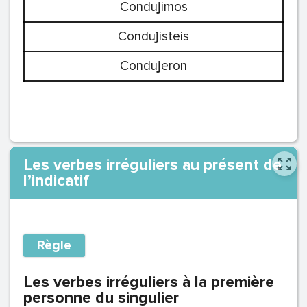
Condu
j
imos
Condu
j
isteis
Condu
j
eron
Les verbes irréguliers au présent de
l’indicatif
Règle
Les verbes irréguliers à la première
personne du singulier