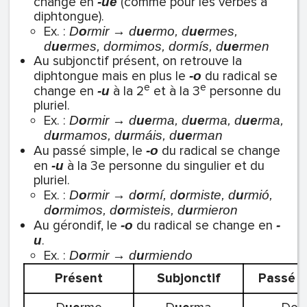
change en
(comme pour les verbes à
-ue
diphtongue).
Ex. :
D
o
rmir → d
ue
rmo, d
ue
rmes,
d
ue
rmes, dormimos, dormís, d
ue
rmen
Au subjonctif présent, on retrouve la
diphtongue mais en plus le
du radical se
-o
e
e
change en
à la 2
et à la 3
personne du
-u
pluriel.
Ex. :
D
o
rmir → d
ue
rma, d
ue
rma, d
ue
rma,
d
u
rmamos, d
u
rmáis, d
ue
rman
Au passé simple, le
du radical se change
-o
en
à la 3e personne du singulier et du
-u
pluriel.
Ex. :
D
o
rmir → d
o
rmí, d
o
rmiste, d
u
rmió,
d
o
rmimos, d
o
rmisteis, d
u
rmieron
Au gérondif, le
du radical se change en
-o
-
.
u
Ex. :
D
o
rmir → d
u
rmiendo
Présent
Subjonctif
Passé s