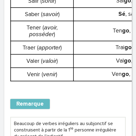
Sal
go
, 
Salir (
)
sortir
Sé
, sa
Saber (
)
savoir
Tener (
avoir,
Ten
go
, t
)
posséder
Trai
go
, 
Traer (
)
apporter
Val
go
, 
Valer (
)
valoir
Ven
go
, v
Venir (
)
venir
Remarque
Beaucoup de verbes irréguliers au subjonctif se
re
construisent à partir de la 1
personne irrégulière