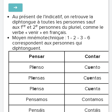
➔
Au présent de l’indicatif, on retrouve la
diphtongue à toutes les personnes sauf
re
e
aux 1
et 2
personnes du pluriel, comme le
verbe « venir » en français.
Moyen mnémotechnique : 1 - 2 - 3 - 6
correspondent aux personnes qui
diphtonguent.
Pensar
Contar
P
ie
nso
C
ue
nto
P
ie
nsas
C
ue
ntas
P
ie
nsa
C
ue
nta
Pensamos
Contamos
Pensáis
Contáis