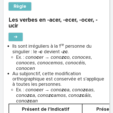
Règle
Les verbes en -acer, -ecer, -ocer, -
ucir
➔
re
Ils sont irréguliers à la 1
personne du
singulier : le
devient
.
-c
-zc
Ex. :
c
ono
c
er → cono
zc
o, conoces,
conoces, conocemos, conocéis,
conocen
Au subjonctif, cette modification
orthographique est conservée et s’applique
à toutes les personnes.
Ex. :
cono
c
er → cono
zc
a, cono
zc
as,
cono
zc
a, cono
zc
amos, cono
zc
áis,
cono
zc
an
Présent de l’indicatif
Présent