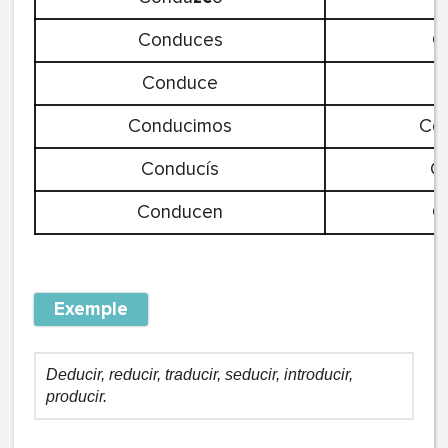
Conduces
C
Conduce
C
Conducimos
Co
Conducís
C
Conducen
C
Exemple
Deducir, reducir, traducir, seducir, introducir,
producir.