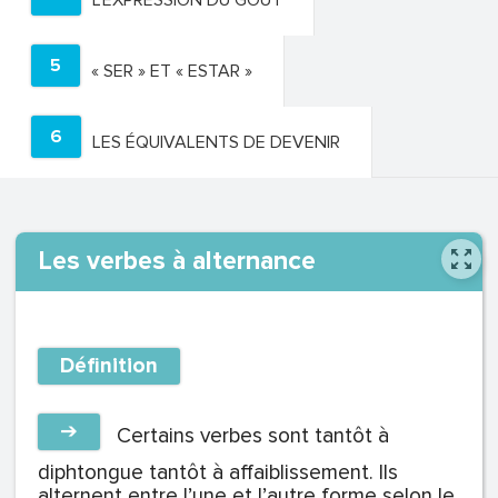
L’EXPRESSION DU GOUT
5
« SER » ET « ESTAR »
6
LES ÉQUIVALENTS DE DEVENIR
Les verbes à alternance
Définition
➔
Certains verbes sont tantôt à
diphtongue tantôt à affaiblissement. Ils
alternent entre l’une et l’autre forme selon le