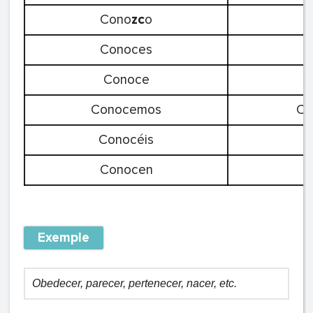
Cono
zc
o
Conoces
Conoce
Conocemos
Co
Conocéis
C
Conocen
C
Exemple
Obedecer, parecer, pertenecer, nacer, etc.