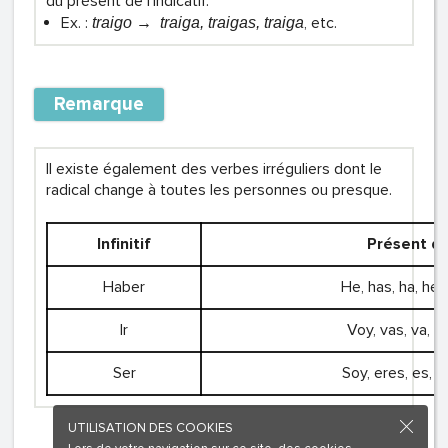
du présent de l’indicatif.
Ex. :
, etc.
t
raigo → traiga, traigas, traiga
Remarque
Il existe également des verbes irréguliers dont le
radical change à toutes les personnes ou presque.
Infinitif
Présent de 
Haber
He, has, ha, he
Ir
Voy, vas, va, v
Ser
Soy, eres, es, 
UTILISATION DES COOKIES