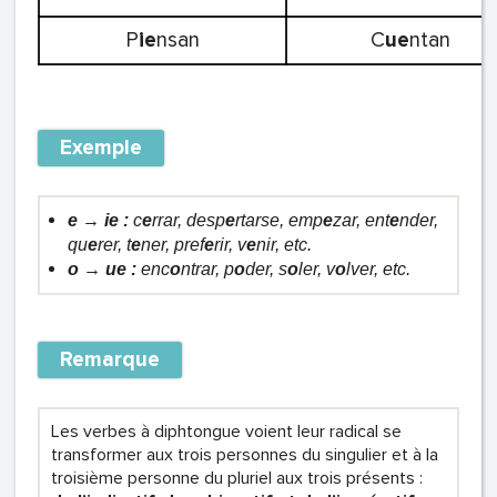
P
ie
nsan
C
ue
ntan
Exemple
e → ie :
c
e
rrar, desp
e
rtarse, emp
e
zar, ent
e
nder,
qu
e
rer, t
e
ner, pref
e
rir, v
e
nir, etc.
o → ue :
enc
o
ntrar, p
o
der, s
o
ler, v
o
lver, etc.
Remarque
Les verbes à diphtongue voient leur radical se
transformer aux trois personnes du singulier et à la
troisième personne du pluriel aux trois présents :