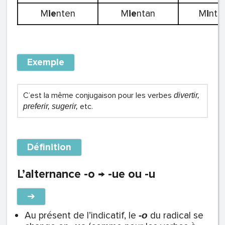
M
ie
nten
M
ie
ntan
M
i
nti
Exemple
C’est la même conjugaison pour les verbes
divertir,
etc.
preferir, sugerir,
Définition
L’alternance -o → -ue ou -u
➔
Au présent de l’indicatif, le
du radical se
-o