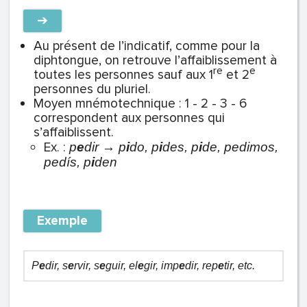
➔
Au présent de l’indicatif, comme pour la
diphtongue, on retrouve l’affaiblissement à
re
e
toutes les personnes sauf aux 1
et 2
personnes du pluriel.
Moyen mnémotechnique : 1 - 2 - 3 - 6
correspondent aux personnes qui
s’affaiblissent.
Ex. :
p
e
dir → p
i
do, p
i
des, p
i
de, pedimos,
pedís, p
i
den
Exemple
P
e
dir, s
e
rvir, s
e
guir, el
e
gir, imp
e
dir, rep
e
tir, etc.