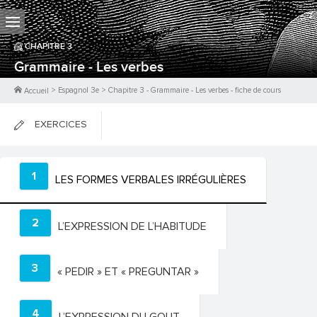
CHAPITRE
3
Grammaire - Les verbes
>
Espagnol 3e
>
Chapitre
3
-
Grammaire - Les verbes
- fiche de cours
Accueil
EXERCICES
FICHES DE COURS
1
LES FORMES VERBALES IRRÉGULIÈRES
0
PTS
2
L’EXPRESSION DE L’HABITUDE
3
« PEDIR » ET « PREGUNTAR »
4