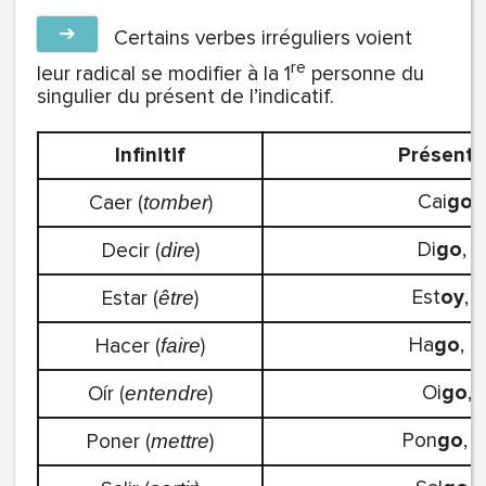
➔
Certains verbes irréguliers voient
re
leur radical se modifier à la 1
personne du
singulier du présent de l’indicatif.
Infinitif
Présent d
Cai
go
,
Caer (
)
tomber
Di
go
, d
Decir (
)
dire
Est
oy
, 
Estar (
)
être
Ha
go
, h
Hacer (
)
faire
Oi
go
, 
Oír (
)
entendre
Pon
go
, 
Poner (
)
mettre