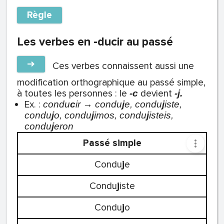
Règle
Les verbes en -ducir au passé
➔
Ces verbes connaissent aussi une
modification orthographique au passé simple,
à toutes les personnes : le
devient
-c
-j.
Ex. :
c
ondu
c
ir → condu
j
e, condu
j
iste,
condu
j
o, condu
j
imos, condu
j
isteis,
condu
j
eron
Passé simple
Condu
j
e
Condu
j
iste
Condu
j
o