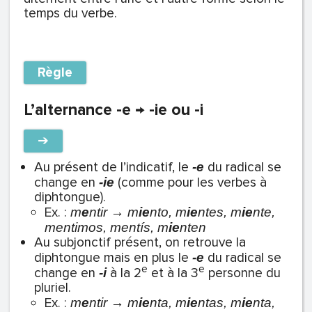
temps du verbe.
Règle
L’alternance -e → -ie ou -i
➔
Au présent de l’indicatif, le
du radical se
-e
change en
(comme pour les verbes à
-ie
diphtongue).
Ex. :
m
e
ntir → m
ie
nto, m
ie
ntes, m
ie
nte,
mentimos, mentís, m
ie
nten
Au subjonctif présent, on retrouve la
diphtongue mais en plus le
du radical se
-e
e
e
change en
à la 2
et à la 3
personne du
-i
pluriel.
Ex. :
m
e
ntir → m
ie
nta, m
ie
ntas, m
ie
nta,