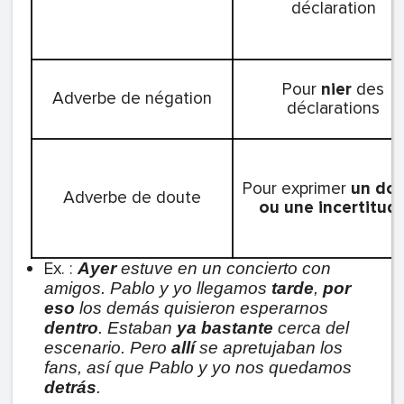
déclaration
Pour
nier
des
Adverbe de négation
déclarations
Pour exprimer
un do
Adverbe de doute
ou une incertitud
Ex. :
Ayer
estuve en un concierto con
amigos. Pablo y yo llegamos
tarde
,
por
eso
los demás quisieron esperarnos
dentro
. Estaban
ya
bastante
cerca del
escenario. Pero
allí
se apretujaban los
fans, así que Pablo y yo nos quedamos
detrás
.