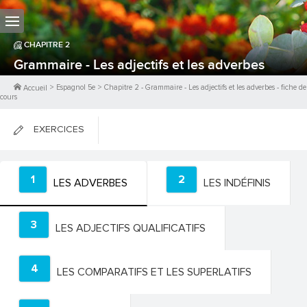
CHAPITRE
2
Grammaire - Les adjectifs et les adverbes
>
Espagnol 5e
>
Chapitre
2
-
Grammaire - Les adjectifs et les adverbes
- fiche de
Accueil
cours
EXERCICES
FICHES DE COURS
1
2
LES ADVERBES
LES INDÉFINIS
0
PTS
3
LES ADJECTIFS QUALIFICATIFS
4
LES COMPARATIFS ET LES SUPERLATIFS