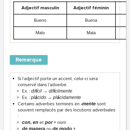
Adjectif masculin
Adjectif féminin
Bueno
Buena
Malo
Mala
Remarque
Si l’adjectif porte un accent, celui-ci sera
conservé dans l’adverbe.
Ex. :
dif
í
cil → dif
í
cilmente
Ex. :
pl
á
cido → pl
á
cidamente
Certains adverbes terminés en
sont
-mente
souvent remplacés par des locutions adverbiales
:
et
+ nom
con, en
por
ou
+
de manera
de modo