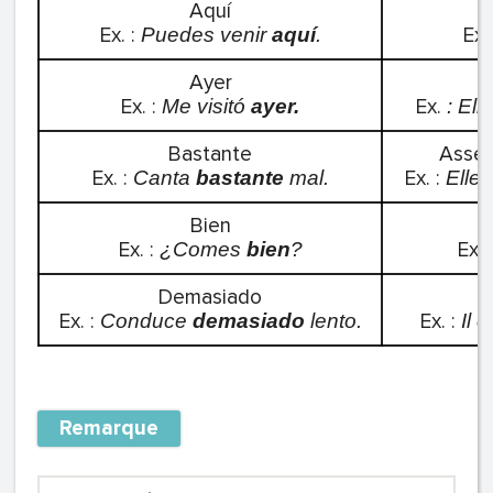
Aquí
Ex. :
Ex.
Puedes venir
aquí
.
Ayer
Ex. :
Ex.
Me visitó
ayer.
: El
Bastante
Assez
Ex. :
Ex. :
Canta
bastante
mal.
Elle
Bien
Ex. :
Ex. 
¿Comes
bien
?
Demasiado
Ex. :
Ex. :
Conduce
demasiado
lento.
Il 
Remarque