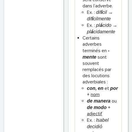
dans l’adverbe.
Ex. :
dif
í
cil →
dif
í
cilmente
Ex. :
pl
á
cido →
pl
á
cidamente
Certains
adverbes
terminés en
-
sont
mente
souvent
remplacés par
des locutions
adverbiales :
et
con, en
por
+
nom
ou
de manera
+
de modo
adjectif
Ex. :
Isabel
decidió