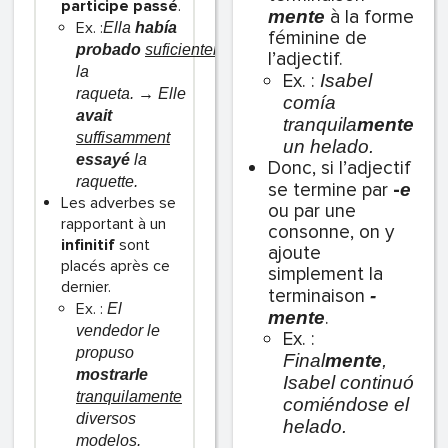
participe passé
.
à la forme
mente
Ex. :
Ella
había
féminine de
probado
suficientemente
l’adjectif.
la
Ex. :
Isabel
raqueta.
→
Elle
comía
avait
tranquila
mente
suffisamment
un helado.
essayé
la
Donc, si l’adjectif
raquette.
se termine par
-
e
Les adverbes se
ou par une
rapportant à un
consonne, on y
infinitif
sont
ajoute
placés après ce
simplement la
dernier.
terminaison
-
Ex. :
El
.
mente
vendedor le
Ex. :
propuso
Final
mente
,
mostrarle
Isabel continuó
tranquilamente
comiéndose el
diversos
helado.
modelos.