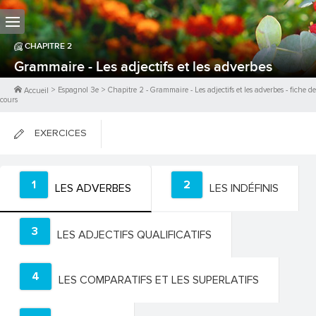
CHAPITRE
2
Grammaire - Les adjectifs et les adverbes
>
Espagnol 3e
>
Chapitre
2
-
Grammaire - Les adjectifs et les adverbes
- fiche de
Accueil
cours
EXERCICES
FICHES DE COURS
1
2
LES ADVERBES
LES INDÉFINIS
0
PTS
3
LES ADJECTIFS QUALIFICATIFS
4
LES COMPARATIFS ET LES SUPERLATIFS