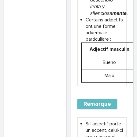
lenta y
silenciosa
mente
.
Certains adjectifs
ont une forme
adverbiale
particulière :
Adjectif masculin
Bueno
Malo
Remarque
Si l’adjectif porte
un accent, celui-ci
sera conservé