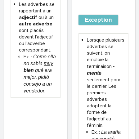
Les adverbes se
rapportant à un
adjectif
ou à un
Exception
autre adverbe
sont placés
devant l’adjectif
Lorsque plusieurs
ou l’adverbe
adverbes se
correspondant.
suivent, on
Ex. :
Como ella
emploie la
no sabía
muy
terminaison
-
bien
qué era
mente
mejor, pidió
seulement pour
consejo a un
le dernier. Les
.
vendedor
premiers
adverbes
adoptent la
forme de
l’adjectif au
féminin.
Ex. :
La araña
descendió