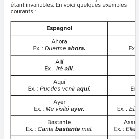
étant invariables. En voici quelques exemples
courants :
Espagnol
Ahora
Ex. :
Ex. 
Duerme
ahora.
Allí
Ex. :
Iré
allí
.
Aquí
Ex. :
Ex.
Puedes venir
aquí
.
Ayer
Ex. :
Ex.
Me visitó
ayer.
: El
Bastante
Assez
Ex. :
Ex. :
Canta
bastante
mal.
Elle