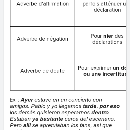
Adverbe d’affirmation
parfois atténuer un
déclaration
Pour
nier
des
Adverbe de négation
déclarations
Pour exprimer
un do
Adverbe de doute
ou une incertitud
Ex. :
Ayer
estuve en un concierto con
amigos. Pablo y yo llegamos
tarde
,
por eso
los demás quisieron esperarnos
dentro
.
Estaban
ya
bastante
cerca del escenario.
Pero
allí
se apretujaban los fans, así que