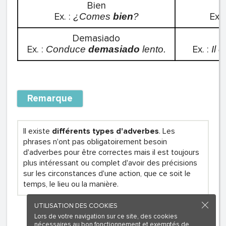
Bien
Ex. :
Ex. 
¿Comes
bien
?
Demasiado
Ex. :
Ex. :
Conduce
demasiado
lento.
Il 
Remarque
Il existe
différents types d'adverbes
. Les
phrases n'ont pas obligatoirement besoin
d'adverbes pour être correctes mais il est toujours
plus intéressant ou complet d'avoir des précisions
sur les circonstances d'une action, que ce soit le
temps, le lieu ou la manière.
UTILISATION DES COOKIES
Lors de votre navigation sur ce site, des cookies
nécessaires au bon fonctionnement et exemptés de