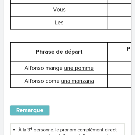
Vous
Les
Ph
Phrase de départ
c
Alfonso mange
une pomme
Alfonso come
una manzana
Remarque
e
À la 3
personne, le pronom complément direct