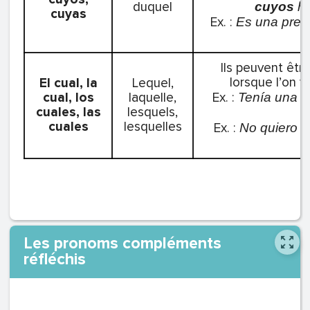
duquel
cuyos
hi
cuyas
Ex. :
Es una preg
Ils peuvent être
lorsque l’on v
El cual, la
Lequel,
cual, los
laquelle,
Ex. :
Tenía una c
cuales, las
lesquels,
cuales
lesquelles
Ex. :
No quiero el
s
Les pronoms compléments
réfléchis