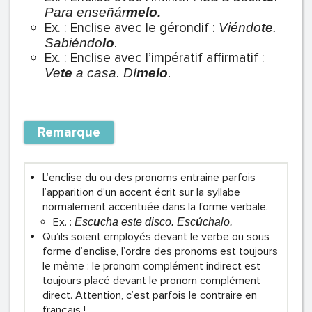
Para enseñár
melo.
Ex. : Enclise avec le gérondif :
Viéndo
te
.
Sabiéndo
lo
.
Ex. : Enclise avec l’impératif affirmatif :
Ve
te
a casa. Dí
melo
.
Remarque
L’enclise du ou des pronoms entraine parfois
l’apparition d’un accent écrit sur la syllabe
normalement accentuée dans la forme verbale.
Ex. :
Esc
u
cha este disco. Esc
ú
chalo.
Qu’ils soient employés devant le verbe ou sous
forme d’enclise, l’ordre des pronoms est toujours
le même : le pronom complément indirect est
toujours placé devant le pronom complément
direct. Attention, c’est parfois le contraire en
français !