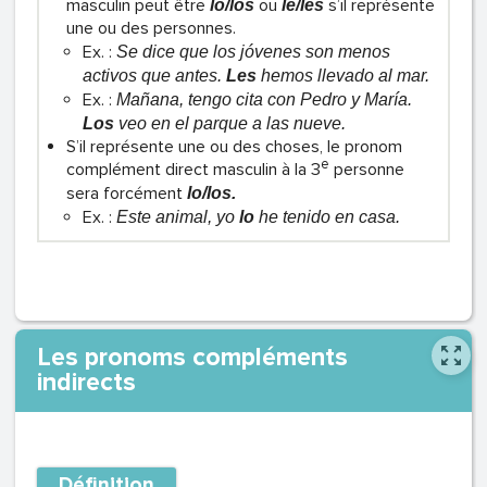
masculin peut être
ou
s’il représente
lo/los
le/les
une ou des personnes.
Ex. :
Se dice que los jóvenes son menos
activos que antes.
Les
hemos llevado al mar.
Ex. :
Mañana, tengo cita con Pedro y María.
Los
veo en el parque a las nueve.
S’il représente une ou des choses, le pronom
e
complément direct masculin à la 3
personne
sera forcément
lo/los.
Ex. :
Este animal, yo
lo
he tenido en casa.
Les pronoms compléments
indirects
Définition