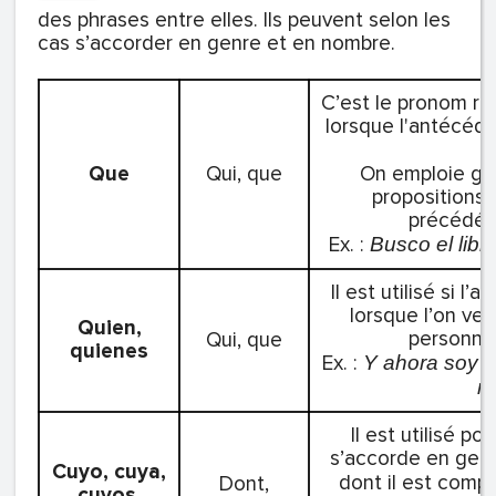
des phrases entre elles. Ils peuvent selon les
cas s’accorder en genre et en nombre.
C’est le pronom relat
lorsque l'antécéd
Que
Qui, que
On emploie g
propositions 
précédées
Ex. :
Busco el libr
Il est utilisé si l
lorsque l’on veut
Quien,
personne 
Qui, que
quienes
Ex. :
Y ahora soy 
m
Il est utilisé po
s’accorde en gen
Cuyo, cuya,
dont il est compl
Dont,
cuyos,