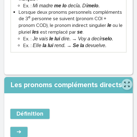
Ex. :
Mi madre
me lo
decía. Dí
melo
.
Lorsque deux pronoms personnels compléments
e
de 3
personne se suivent (pronom COI +
pronom COD), le pronom indirect singulier
ou le
le
pluriel
est remplacé par
.
les
se
Ex. :
Je vais
le lui
dire. → Voy a decír
selo
.
Ex. :
Elle
la lui
rend. →
Se la
devuelve.
Les pronoms compléments directs
Définition
➔