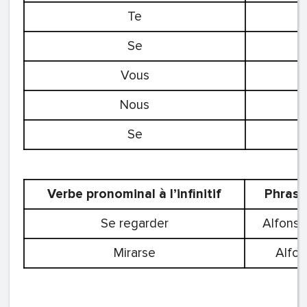
Te
Se
Vous
Nous
Se
Verbe pronominal à l’infinitif
Phrase
Se regarder
Alfonso
Mirarse
Alfo