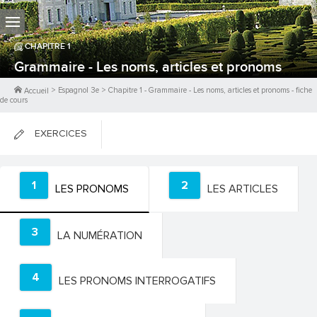
CHAPITRE
1
Grammaire - Les noms, articles et pronoms
>
Espagnol 3e
>
Chapitre
1
-
Grammaire - Les noms, articles et pronoms
- fiche
Accueil
de cours
EXERCICES
FICHES DE COURS
1
2
LES PRONOMS
LES ARTICLES
0
PTS
3
LA NUMÉRATION
4
LES PRONOMS INTERROGATIFS