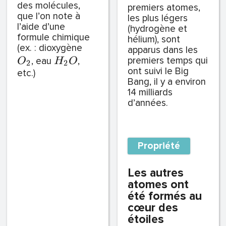
des molécules,
premiers atomes,
que l’on note à
les plus légers
l’aide d’une
(hydrogène et
formule chimique
hélium), sont
(ex. : dioxygène
apparus dans les
premiers temps qui
, eau
,
O
H
O
2
2
ont suivi le Big
etc.)
Bang, il y a environ
14 milliards
d’années.
Propriété
Les autres
atomes ont
été formés au
cœur des
étoiles