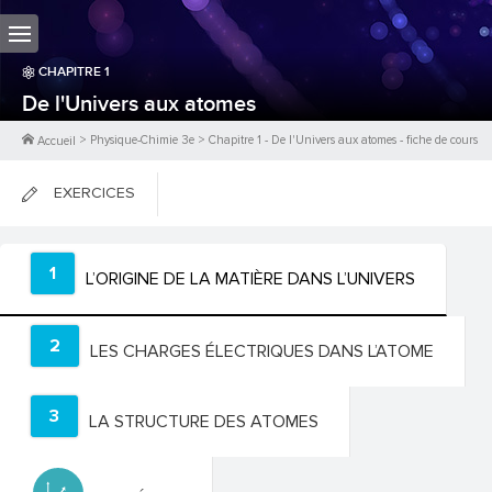
CHAPITRE
1
De l'Univers aux atomes
>
Physique-Chimie 3e
>
Chapitre
1
-
De l'Univers aux atomes
- fiche de cours
Accueil
EXERCICES
FICHES DE COURS
1
L’ORIGINE DE LA MATIÈRE DANS L’UNIVERS
0
PTS
2
LES CHARGES ÉLECTRIQUES DANS L’ATOME
3
LA STRUCTURE DES ATOMES