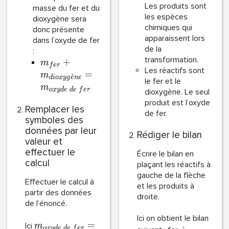
Les produits sont
masse du fer et du
les espèces
dioxygène sera
chimiques qui
donc présente
apparaissent lors
dans l’oxyde de fer
de la
:
transformation.
+
m
f
e
r
Les réactifs sont
=
m
ˋ
d
i
o
x
y
g
e
n
e
le fer et le
m
o
x
y
d
e
d
e
f
e
r
dioxygène. Le seul
produit est l’oxyde
Remplacer les
de fer.
symboles des
données par leur
Rédiger le bilan
valeur et
effectuer le
Écrire le bilan en
calcul
plaçant les réactifs à
gauche de la flèche
Effectuer le calcul à
et les produits à
partir des données
droite.
de l’énoncé.
Ici on obtient le bilan
=
Ici
m
o
x
y
d
e
d
e
f
e
r