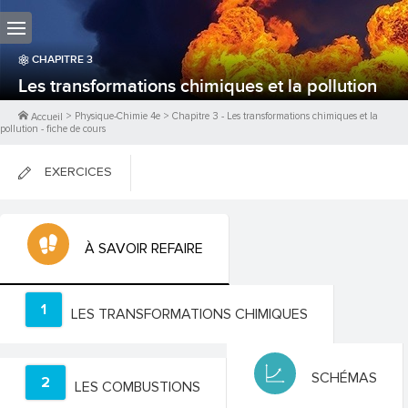
CHAPITRE
3
Les transformations chimiques et la pollution
>
Physique-Chimie 4e
>
Chapitre
3
-
Les transformations chimiques et la
Accueil
pollution
- fiche de cours
EXERCICES
FICHES DE COURS
À SAVOIR REFAIRE
0
PTS
1
LES TRANSFORMATIONS CHIMIQUES
SCHÉMAS
2
LES COMBUSTIONS