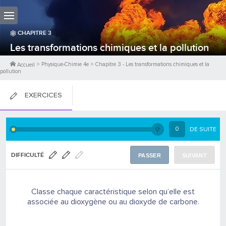
CHAPITRE
3
Les transformations chimiques et la pollution
>
Physique-Chimie 4e
>
Chapitre
3
-
Les transformations chimiques et la
Accueil
pollution
EXERCICES
FICHES DE COURS
0
DE SUITE
0
PTS
DIFFICULTÉ
PASSER
SUIVANT
Classe chaque caractéristique selon qu’elle est
associée au dioxygène ou au dioxyde de carbone.