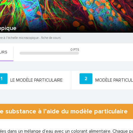
copique
re à l'échelle microscopique
- fiche de cours
0
PTS
OURS
1
2
LE MODÈLE PARTICULAIRE
MODÈLE PARTICUL
 substance à l’aide du modèle particulaire
ules dans un mélange d’eau avec un colorant alimentaire. Chaque pa