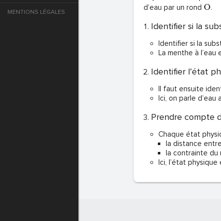
O
d’eau par un rond
.
MENTIONS LÉGALES
e
Identifier si la 
Identifier si la su
T DE PASSE
La menthe à l’eau 
Identifier l’état
T DE PASSE
Il faut ensuite ide
Ici, on parle d’ea
Prendre compte de
Chaque état physiq
la distance entr
la contrainte du
Ici, l’état physique
T DE PASSE