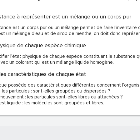
substance à représenter est un mélange ou un corps pur
bstance est un corps pur ou un mélange permet de faire l’inventaire 
est un mélange d’eau et de sirop de menthe, on doit donc représe
 physique de chaque espèce chimique
ntifier l’état physique de chaque espèce constituant la substance q
u avec un colorant qui est un mélange liquide homogène.
s caractéristiques de chaque état
ue possède des caractéristiques différentes concernant l’organisat
e les particules : sont-elles groupées ou dispersées ?
 mouvement : les particules sont-elles libres ou attachées ?
 est liquide : les molécules sont groupées et libres.