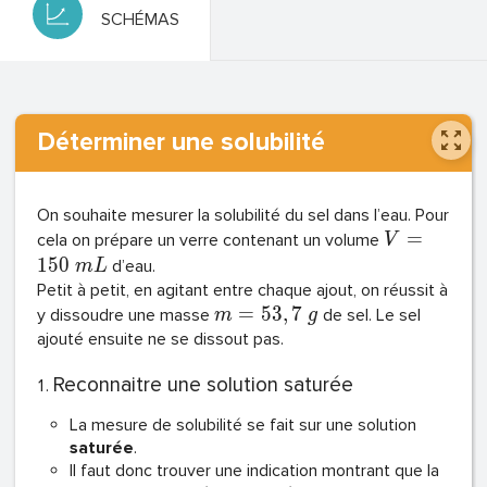
SCHÉMAS
Déterminer une solubilité
On souhaite mesurer la solubilité du sel dans l’eau. Pour
=
cela on prépare un verre contenant un volume
V
1
5
0
d’eau.
m
L
Petit à petit, en agitant entre chaque ajout, on réussit à
=
5
3
,
7
y dissoudre une masse
de sel. Le sel
m
g
ajouté ensuite ne se dissout pas.
Reconnaitre une solution saturée
La mesure de solubilité se fait sur une solution
saturée
.
Il faut donc trouver une indication montrant que la