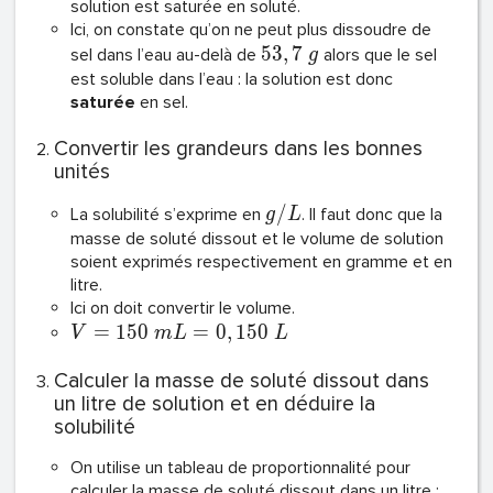
solution est saturée en soluté.
Ici, on constate qu’on ne peut plus dissoudre de
5
3
,
7
sel dans l’eau au-delà de
alors que le sel
g
est soluble dans l’eau : la solution est donc
saturée
en sel.
Convertir les grandeurs dans les bonnes
unités
/
La solubilité s’exprime en
. Il faut donc que la
g
L
masse de soluté dissout et le volume de solution
soient exprimés respectivement en gramme et en
litre.
Ici on doit convertir le volume.
=
1
5
0
=
0
,
1
5
0
V
m
L
L
Calculer la masse de soluté dissout dans
un litre de solution et en déduire la
solubilité
On utilise un tableau de proportionnalité pour
calculer la masse de soluté dissout dans un litre :