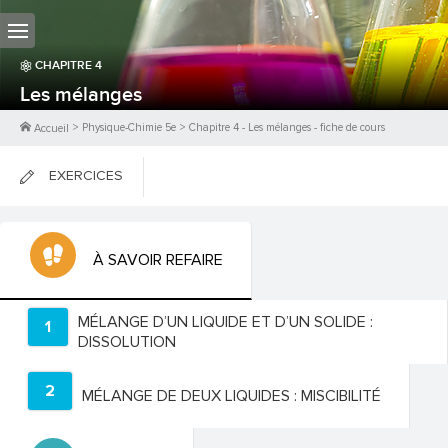
CHAPITRE
4
Les mélanges
>
Physique-Chimie 5e
>
Chapitre
4
-
Les mélanges
- fiche de cours
Accueil
EXERCICES
FICHES DE COURS
À SAVOIR REFAIRE
0
PTS
MÉLANGE D’UN LIQUIDE ET D’UN SOLIDE :
1
DISSOLUTION
2
MÉLANGE DE DEUX LIQUIDES : MISCIBILITÉ