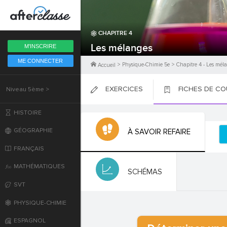
Fermer
CHAPITRE
4
6ème
Les mélanges
M'INSCRIRE
ME CONNECTER
5ème
>
Physique-Chimie 5e
>
Chapitre
4
-
Les mél
Accueil
EXERCICES
FICHES DE C
Niveau 5ème >
4ème
PLACER
PLACER
PLACER
HISTOIRE
3ème
GÉOGRAPHIE
À SAVOIR REFAIRE
2nde
FRANÇAIS
MATHÉMATIQUES
Première
SCHÉMAS
SVT
Terminale
PHYSIQUE-CHIMIE
ESPAGNOL