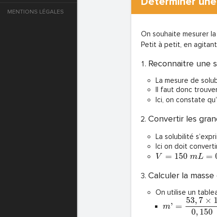
Déterminer une 
MENTIONS LÉGALES
e
On souhaite mesurer la 
T DE PASSE
Petit à petit, en agita
Reconnaitre une s
La mesure de solubi
T DE PASSE
Il faut donc trouve
Ici, on constate q
Convertir les gra
La solubilité s’exp
Ici on doit converti
=
1
5
0
=
V
m
L
Calculer la masse 
On utilise un table
5
3
,
7
×
T DE PASSE
’
=
m
0
,
1
5
0