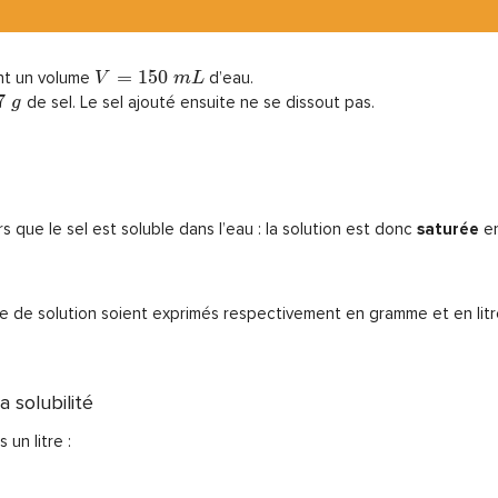
=
1
5
0
ant un volume
d’eau.
V
m
L
7
de sel. Le sel ajouté ensuite ne se dissout pas.
g
s que le sel est soluble dans l’eau : la solution est donc
saturée
en
ume de solution soient exprimés respectivement en gramme et en litr
a solubilité
 un litre :