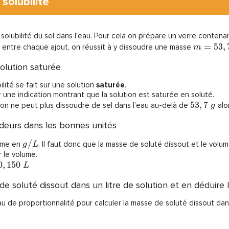
solubilité
solubilité du sel dans l’eau. Pour cela on prépare un verre conten
=
5
3
,
nt entre chaque ajout, on réussit à y dissoudre une masse
m
olution saturée
lité se fait sur une solution
saturée
.
r une indication montrant que la solution est saturée en soluté.
5
3
,
7
u’on ne peut plus dissoudre de sel dans l’eau au-delà de
alor
g
ndeurs dans les bonnes unités
/
rime en
. Il faut donc que la masse de soluté dissout et le vol
g
L
r le volume.
0
,
1
5
0
L
de soluté dissout dans un litre de solution et en déduire l
au de proportionnalité pour calculer la masse de soluté dissout dans
1