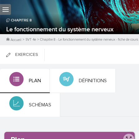
CHAPITRE
8
Le fonctionnement du système nerveux
>
SVT 4e
>
Chapitre
8
-
Le fonctionnement du système nerveux
- fiche de cours
Accueil
EXERCICES
FICHES DE COURS
PLAN
DÉFINITIONS
0
PTS
SCHÉMAS