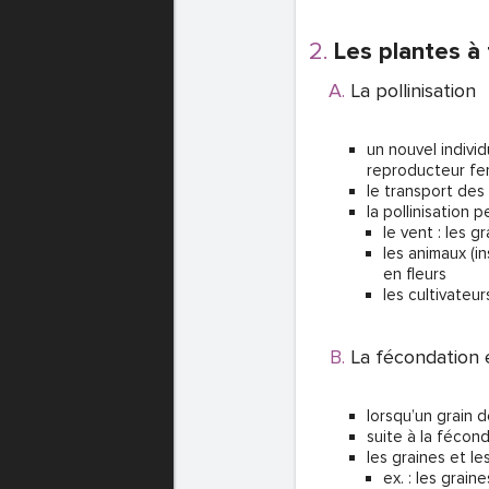
Les plantes à
La pollinisation
un nouvel indivi
reproducteur fe
le transport des 
la pollinisation 
le vent : les g
les animaux (in
en fleurs
les cultivateu
La fécondation e
lorsqu’un grain d
suite à la fécon
les graines et le
ex. : les grai