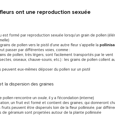
 fleurs ont une reproduction sexuée
du est formé par reproduction sexuée lorsqu'un grain de pollen (él
melle)
grains de pollen vers le pistil d’une autre fleur s’appelle la
pollinis
peut passer par différentes voies, comme :
rains de pollen, très légers, sont facilement transportés par le vent
sectes, oiseaux, chauve-souris, etc.) : les grains de pollen collent a
rs peuvent eux-mêmes déposer du pollen sur un pistil
t la dispersion des graines
e pollen rencontre un ovule, il y a fécondation (interne)
dation, un fruit est formé et contient des graines, qui donneront ch
s fruits peuvent être dispersés loin de la fleur pollinisée, par différ
nes de géranium sont projetées autour de la plante pollinisée