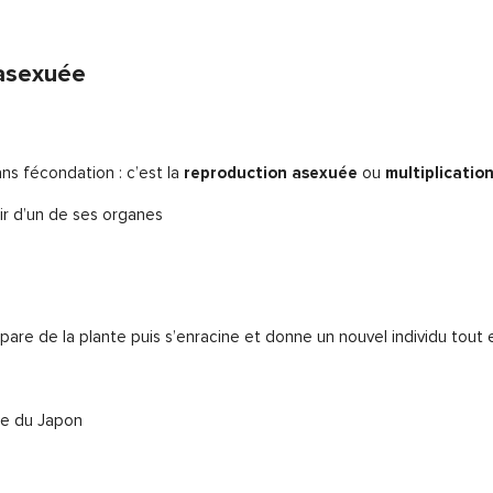
 asexuée
ans fécondation : c’est la
reproduction asexuée
ou
multiplicatio
ir d’un de ses organes
épare de la plante puis s’enracine et donne un nouvel individu tout e
ée du Japon