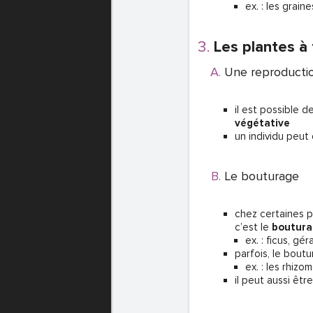
ex. : les grain
Les plantes à
Une reproductio
il est possible 
végétative
un individu peut
Le bouturage
chez certaines pl
c’est le
boutur
ex. : ficus, g
parfois, le bout
ex. : les rhiz
il peut aussi êtr