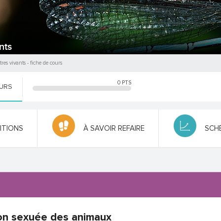
nts
tres vivants
- fiche de cours
0
PTS
OURS
NITIONS
À SAVOIR REFAIRE
SCH
on sexuée des animaux