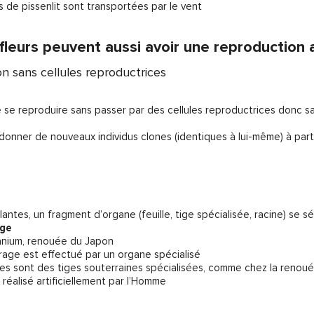
es de pissenlit sont transportées par le vent
 fleurs peuvent aussi avoir une reproduction
n sans cellules reproductrices
de se reproduire sans passer par des cellules reproductrices donc s
 donner de nouveaux individus clones (identiques à lui-même) à part
antes, un fragment d’organe (feuille, tige spécialisée, racine) se s
age
éranium, renouée du Japon
urage est effectué par un organe spécialisé
omes sont des tiges souterraines spécialisées, comme chez la renou
e réalisé artificiellement par l’Homme