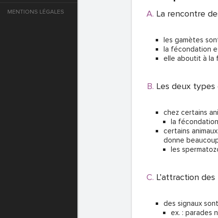
MENTIONS LÉGALES
La rencontre de
e
les gamètes sont
T DE PASSE
la fécondation e
elle aboutit à la
T DE PASSE
Les deux types
chez certains an
la fécondation
certains animaux
donne beaucoup d
les spermatozo
L’attraction des
T DE PASSE
des signaux sont 
ex. : parades 