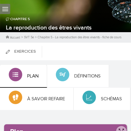
CHAPITRE
5
La reproduction des êtres vivants
>
SVT 5e
>
Chapitre
5
-
La reproduction des êtres vivants
- fiche de cours
Accueil
EXERCICES
FICHES DE COURS
PLAN
DÉFINITIONS
0
PTS
À SAVOIR REFAIRE
SCHÉMAS