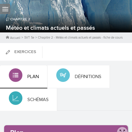
CHAPITRE
2
Météo et climats actuels et passés
>
SVT 5e
>
Chapitre
2
-
Météo et climats actuels et passés
- fiche de cours
Accueil
EXERCICES
FICHES DE COURS
PLAN
DÉFINITIONS
0
PTS
SCHÉMAS