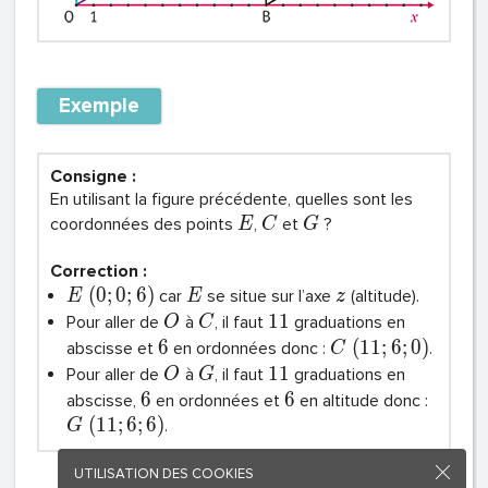
Exemple
Consigne :
En utilisant la figure précédente, quelles sont les
coordonnées des points
,
et
?
E
C
G
Correction :
(
0
;
0
;
6
)
car
se situe sur l’axe
(altitude).
E
E
z
1
1
Pour aller de
à
, il faut
graduations en
O
C
6
(
1
1
;
6
;
0
)
abscisse et
en ordonnées donc :
.
C
1
1
Pour aller de
à
, il faut
graduations en
O
G
6
6
abscisse,
en ordonnées et
en altitude donc :
(
1
1
;
6
;
6
)
.
G
UTILISATION DES COOKIES