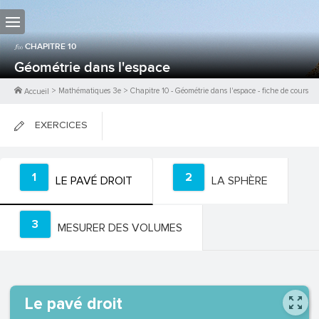
CHAPITRE
10
Géométrie dans l'espace
>
Mathématiques 3e
>
Chapitre
10
-
Géométrie dans l'espace
- fiche de cours
Accueil
EXERCICES
FICHES DE COURS
1
2
LE PAVÉ DROIT
LA SPHÈRE
0
PTS
3
MESURER DES VOLUMES
Le pavé droit