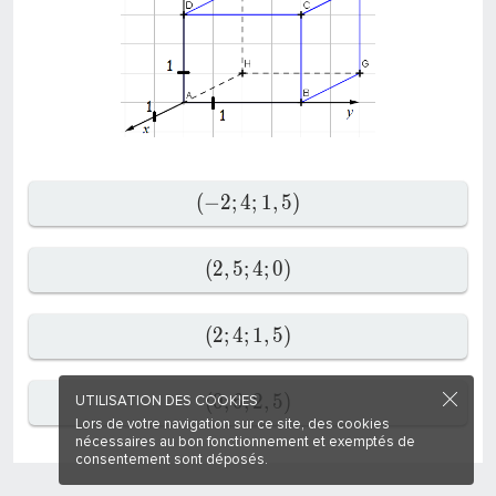
(
−
2
;
4
;
1
,
5
)
(
2
,
5
;
4
;
0
)
(
2
;
4
;
1
,
5
)
(
0
;
6
;
2
,
5
)
UTILISATION DES COOKIES
Lors de votre navigation sur ce site, des cookies
nécessaires au bon fonctionnement et exemptés de
consentement sont déposés.