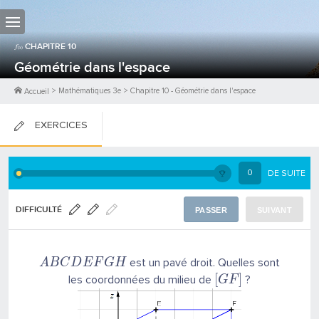
CHAPITRE
10
Géométrie dans l'espace
>
Mathématiques 3e
>
Chapitre
10
-
Géométrie dans l'espace
Accueil
EXERCICES
FICHES DE COURS
0
DE SUITE
0
PTS
DIFFICULTÉ
PASSER
SUIVANT
est un pavé droit. Quelles sont
A
B
C
D
E
F
G
H
[
]
les coordonnées du milieu de
?
G
F