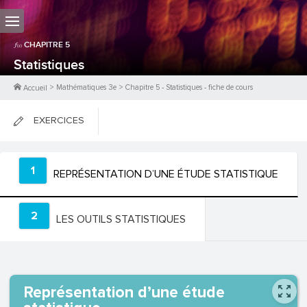
CHAPITRE
5
Statistiques
>
Mathématiques 3e
>
Chapitre
5
-
Statistiques
- fiche de cours
Accueil
EXERCICES
FICHES DE COURS
1
REPRÉSENTATION D’UNE ÉTUDE STATISTIQUE
0
PTS
2
LES OUTILS STATISTIQUES
Représentation d’une étude