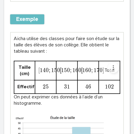
Exemple
Aïcha utilise des classes pour faire son étude sur la
taille des élèves de son collège. Elle obtient le
tableau suivant :
Taille
[
1
4
0
;
1
5
0
[
[
1
5
0
;
1
6
0
[
[
1
6
0
;
1
7
0
]
Total
(cm)
2
5
3
1
4
6
1
0
2
Effectif
On peut exprimer ces données à l’aide d’un
histogramme.