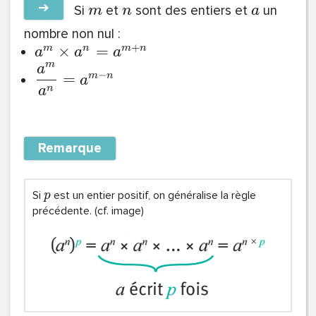
➔
Si
et
sont des entiers et
un
m
n
a
nombre non nul :
+
×
=
m
n
m
n
a
a
a
m
a
−
=
m
n
a
n
a
Remarque
Si
est un entier positif, on généralise la règle
p
précédente. (cf. image)