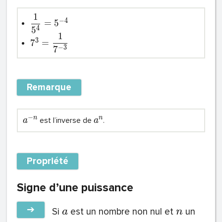
1
−
4
=
5
4
5
1
3
7
=
−
3
7
Remarque
−
n
n
est l’inverse de
.
a
a
Propriété
Signe d’une puissance
➔
Si
est un nombre non nul et
un
a
n