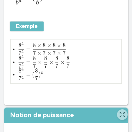
n
b
b
Exemple
4
8
8
×
8
×
8
×
8
=
4
7
7
×
7
×
7
×
7
4
8
8
8
8
8
=
×
×
×
4
7
7
7
7
7
4
8
8
4
=
(
)
4
7
7
Notion de puissance