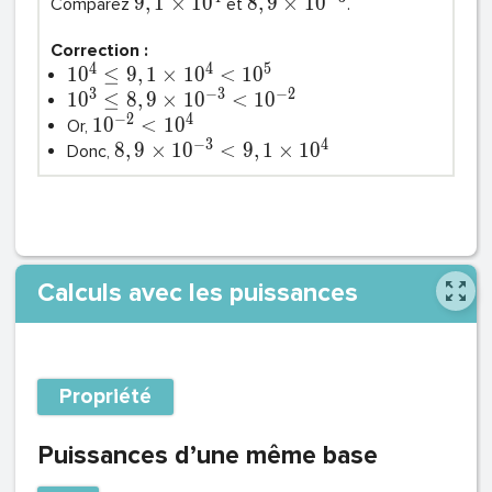
9
,
1
×
1
0
8
,
9
×
1
0
Comparez
et
.
Correction :
4
4
5
1
0
≤
9
,
1
×
1
0
<
1
0
3
−
3
−
2
1
0
≤
8
,
9
×
1
0
<
1
0
−
2
4
1
0
<
1
0
Or,
−
3
4
8
,
9
×
1
0
<
9
,
1
×
1
0
Donc,
Calculs avec les puissances
Propriété
Puissances d’une même base