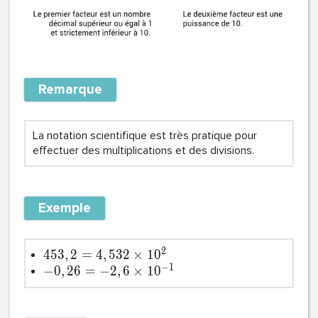
Remarque
La notation scientifique est très pratique pour
effectuer des multiplications et des divisions.
Exemple
2
4
5
3
,
2
=
4
,
5
3
2
×
1
0
−
1
−
0
,
2
6
=
−
2
,
6
×
1
0