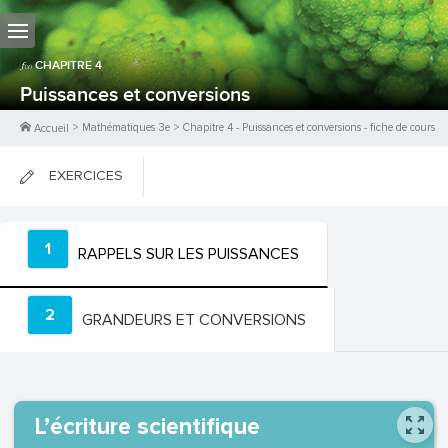
CHAPITRE
4
Puissances et conversions
>
Mathématiques 3e
>
Chapitre
4
-
Puissances et conversions
- fiche de cours
Accueil
EXERCICES
FICHES DE COURS
1
RAPPELS SUR LES PUISSANCES
0
PTS
2
GRANDEURS ET CONVERSIONS
L’écriture scientifique