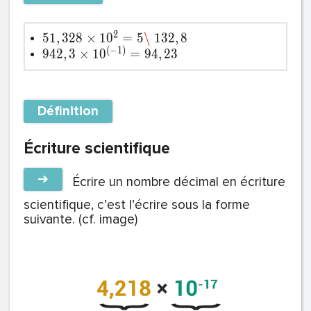
2
5
1
,
3
2
8
×
1
0
=
5
\
1
3
2
,
8
(
−
1
)
9
4
2
,
3
×
1
0
=
9
4
,
2
3
Définition
Écriture scientifique
➔
Écrire un nombre décimal en écriture
scientifique, c’est l’écrire sous la forme
suivante. (cf. image)