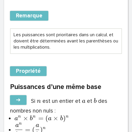
Remarque
Les puissances sont prioritaires dans un calcul, et
doivent être déterminées avant les parenthèses ou
les multiplications.
Propriété
Puissances d’une même base
➔
Si
est un entier et
et
des
n
a
b
nombres non nuls :
×
=
(
×
)
n
n
n
a
b
a
b
n
a
a
=
(
)
n