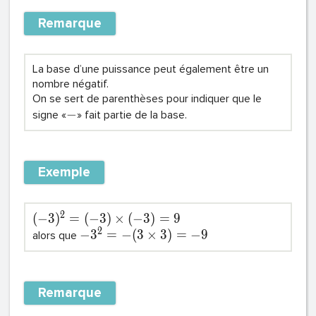
Remarque
La base d’une puissance peut également être un
nombre négatif.
On se sert de parenthèses pour indiquer que le
−
signe «
» fait partie de la base.
Exemple
2
(
−
3
)
=
(
−
3
)
×
(
−
3
)
=
9
2
−
3
=
−
(
3
×
3
)
=
−
9
alors que
Remarque