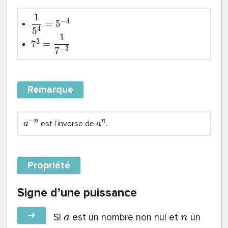
1
−
4
=
5
4
5
1
3
7
=
−
3
7
Remarque
−
n
n
est l’inverse de
.
a
a
Propriété
Signe d’une puissance
➔
Si
est un nombre non nul et
un
a
n