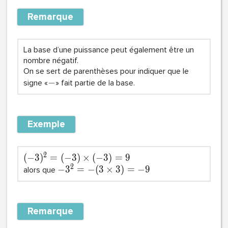
Remarque
La base d’une puissance peut également être un
nombre négatif.
On se sert de parenthèses pour indiquer que le
−
signe «
» fait partie de la base.
Exemple
2
(
−
3
)
=
(
−
3
)
×
(
−
3
)
=
9
2
−
3
=
−
(
3
×
3
)
=
−
9
alors que
Remarque