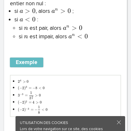
entier non nul :
>
0
>
0
n
si
, alors
;
a
a
<
0
si
:
a
>
0
n
si
est pair, alors
n
a
<
0
n
si
est impair, alors
n
a
Exemple
4
2
>
0
3
(
−
2
)
=
−
8
<
0
1
−
3
3
=
>
0
2
7
2
(
−
2
)
=
4
>
0
1
−
3
(
−
2
)
=
−
<
0
8
UTILISATION DES COOKIES
Lors de votre navigation sur ce site, des cookies