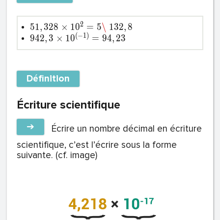
2
5
1
,
3
2
8
×
1
0
=
5
\
1
3
2
,
8
(
−
1
)
9
4
2
,
3
×
1
0
=
9
4
,
2
3
Définition
Écriture scientifique
➔
Écrire un nombre décimal en écriture
scientifique, c’est l’écrire sous la forme
suivante. (cf. image)