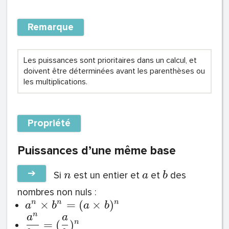
Remarque
Les puissances sont prioritaires dans un calcul, et
doivent être déterminées avant les parenthèses ou
les multiplications.
Propriété
Puissances d’une même base
➔
Si
est un entier et
et
des
n
a
b
nombres non nuls :
×
=
(
×
)
n
n
n
a
b
a
b
n
a
a
=
(
)
n