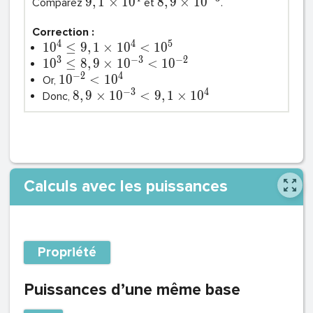
9
,
1
×
1
0
8
,
9
×
1
0
Comparez
et
.
Correction :
4
4
5
1
0
≤
9
,
1
×
1
0
<
1
0
3
−
3
−
2
1
0
≤
8
,
9
×
1
0
<
1
0
−
2
4
1
0
<
1
0
Or,
−
3
4
8
,
9
×
1
0
<
9
,
1
×
1
0
Donc,
Calculs avec les puissances
Propriété
Puissances d’une même base