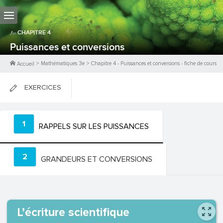
CHAPITRE
4
Puissances et conversions
>
Mathématiques 3e
>
Chapitre
4
-
Puissances et conversions
- fiche de cours
Accueil
EXERCICES
FICHES DE COURS
1
RAPPELS SUR LES PUISSANCES
0
PTS
2
GRANDEURS ET CONVERSIONS
L’écriture scientifique