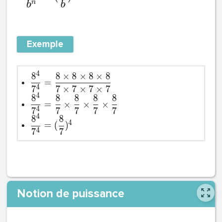
n
b
b
Exemple
4
8
8
×
8
×
8
×
8
=
4
7
7
×
7
×
7
×
7
4
8
8
8
8
8
=
×
×
×
4
7
7
7
7
7
4
8
8
4
=
(
)
4
7
7
Notion de puissance