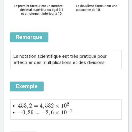
Remarque
La notation scientifique est très pratique pour
effectuer des multiplications et des divisions.
Exemple
2
4
5
3
,
2
=
4
,
5
3
2
×
1
0
−
1
−
0
,
2
6
=
−
2
,
6
×
1
0