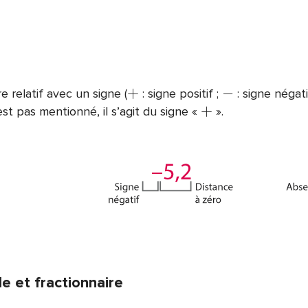
+
−
 relatif avec un signe (
: signe positif ;
: signe négat
+
st pas mentionné, il s’agit du signe «
».
le et fractionnaire