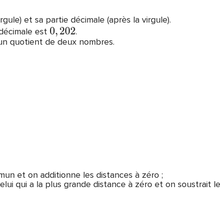
gule) et sa partie décimale (après la virgule).
0
,
2
0
2
 décimale est
.
d’un quotient de deux nombres.
un et on additionne les distances à zéro ;
ui qui a la plus grande distance à zéro et on soustrait l