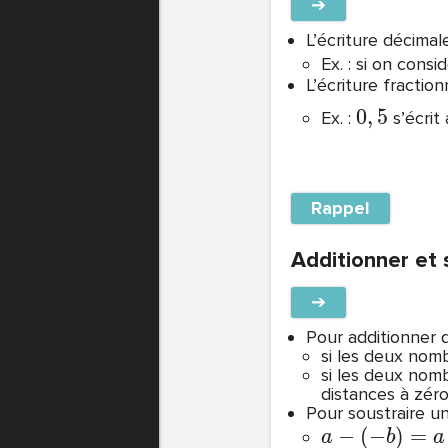
➔
L’écriture décimale
Ex. : si on cons
L’écriture fracti
0
,
5
Ex. :
s’écrit
Rappel
Additionner et 
➔
Pour additionner d
si les deux nom
si les deux nomb
distances à zéro
Pour soustraire u
−
(
−
)
=
a
b
a