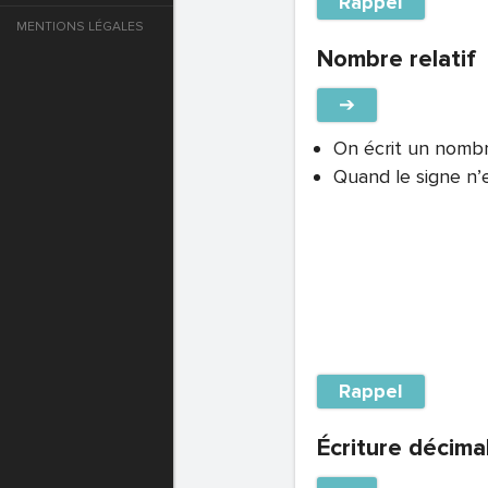
Rappel
MENTIONS LÉGALES
e
Nombre relatif
T DE PASSE
➔
On écrit un nombre
Quand le signe n’e
T DE PASSE
Rappel
Écriture décima
T DE PASSE