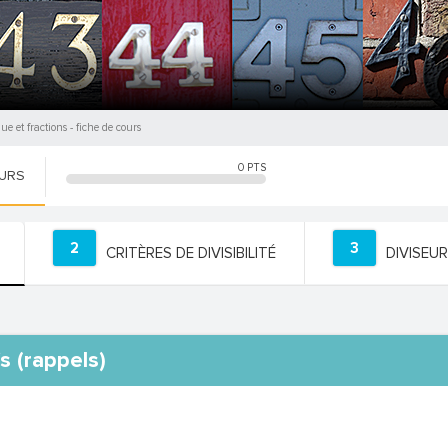
ue et fractions
- fiche de cours
0
PTS
OURS
2
3
CRITÈRES DE DIVISIBILITÉ
DIVISEU
s (rappels)