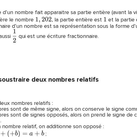
 d’un nombre fait apparaitre sa partie entière (avant la vir
1
,
2
0
2
1
idère le nombre
, la partie entière est
et la partie
onnaire d’un nombre est sa représentation sous la forme 
1
 aussi
qui est une écriture fractionnaire.
2
soustraire deux nombres relatifs
eux nombres relatifs :
bres sont de même signe, alors on conserve le signe comm
res sont de signes opposés, alors on prend le signe de cel
.
n nombre relatif, on additionne son opposé :
+
(
+
)
=
+
;
b
a
b