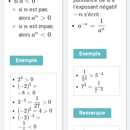
puissance de
à
<
0
a
si
:
a
l’exposant négatif
si
est pair,
n
−
s’écrit :
n
>
0
n
alors
a
1
−
=
n
a
si
est impair,
n
n
a
<
0
n
alors
a
Exemple
Exemple
1
−
4
=
5
4
4
5
2
>
0
1
3
(
−
2
)
=
3
7
=
−
3
7
−
8
<
0
1
−
3
3
=
>
0
2
7
2
(
−
2
)
=
4
>
0
Remarque
−
3
(
−
2
)
=
1
−
<
0