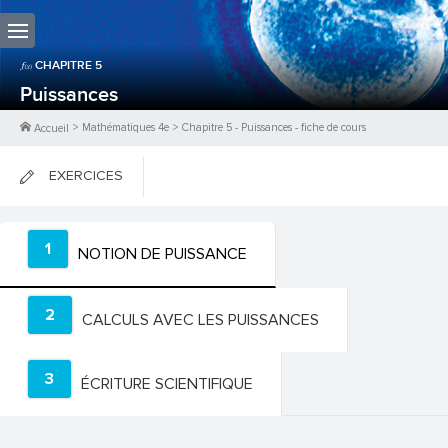
CHAPITRE
5
Puissances
>
Mathématiques 4e
>
Chapitre
5
-
Puissances
- fiche de cours
Accueil
EXERCICES
FICHES DE COURS
1
NOTION DE PUISSANCE
0
PTS
2
CALCULS AVEC LES PUISSANCES
3
ÉCRITURE SCIENTIFIQUE