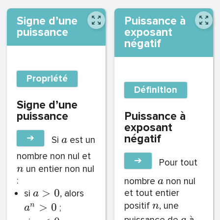
Signe d’une
Puissance à
puissance
exposant
négatif
Propriété
Définition
Signe d’une
puissance
Puissance à
exposant
➔
négatif
Si
est un
a
nombre non nul et
➔
Pour tout
un entier non nul
n
:
nombre
non nul
a
>
0
et tout entier
si
, alors
a
positif
, une
>
0
n
n
;
a