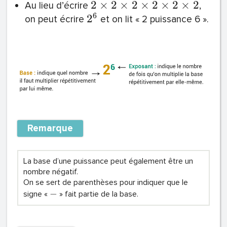
2
×
2
×
2
×
2
×
2
×
2
Au lieu d’écrire
,
6
2
on peut écrire
et on lit « 2 puissance 6 ».
Remarque
La base d’une puissance peut également être un
nombre négatif.
On se sert de parenthèses pour indiquer que le
−
signe «
» fait partie de la base.