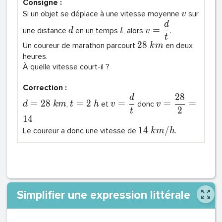
Consigne :
Si un objet se déplace à une vitesse moyenne
sur
v
d
=
une distance
en un temps
, alors
.
d
t
v
t
2
8
Un coureur de marathon parcourt
en deux
k
m
heures.
À quelle vitesse court-il ?
Correction :
2
8
d
=
2
8
=
2
=
=
=
,
et
donc
d
k
m
t
h
v
v
2
t
1
4
1
4
/
Le coureur a donc une vitesse de
.
k
m
h
Simplifier une expression littérale