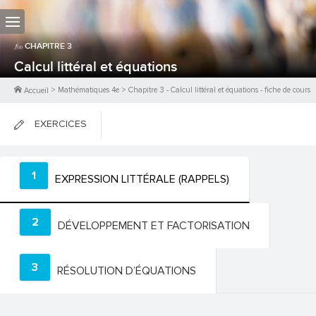
CHAPITRE
3
Calcul littéral et équations
>
Mathématiques 4e
>
Chapitre
3
-
Calcul littéral et équations
- fiche de cours
Accueil
EXERCICES
FICHES DE COURS
1
EXPRESSION LITTÉRALE (RAPPELS)
0
PTS
2
DÉVELOPPEMENT ET FACTORISATION
3
RÉSOLUTION D’ÉQUATIONS