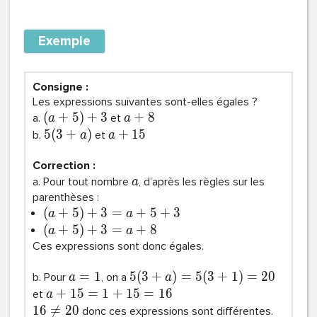
Exemple
Consigne :
Les expressions suivantes sont-elles égales ?
(
+
5
)
+
3
+
8
a.
et
a
a
5
(
3
+
)
+
1
5
b.
et
a
a
Correction :
a. Pour tout nombre
, d’après les règles sur les
a
parenthèses :
(
+
5
)
+
3
=
+
5
+
3
a
a
(
+
5
)
+
3
=
+
8
a
a
Ces expressions sont donc égales.
=
1
5
(
3
+
)
=
5
(
3
+
1
)
=
2
0
b. Pour
, on a
a
a
+
1
5
=
1
+
1
5
=
1
6
et
a
1
6

=
2
0
donc ces expressions sont différentes.