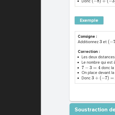
(
−
8
)
+
(
−
3
Donc
Exemple
Consigne :
3
(
−
Additionnez
et
Correction :
Les deux distances
Le nombre qui est 
7
−
3
=
4
donc la
On place devant la
3
+
(
−
7
)
=
Donc
Soustraction de