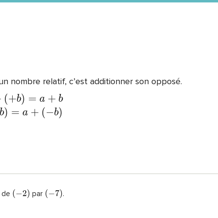
un nombre relatif, c’est additionner son opposé.
+
(
+
)
=
+
b
a
b
)
=
+
(
−
)
b
a
b
(
−
2
)
(
−
7
)
n de
par
.