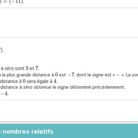
)
=
(
−
1
1
)
.
7
)
.
3
7
 à zéro sont
et
.
0
−
7
−
à la plus grande distance à
est
, dont le signe est «
». La s
0
4
 distance à
sera égale à
.
 distance à zéro obtenue le signe déterminé précédemment.
−
4
.
 nombres relatifs