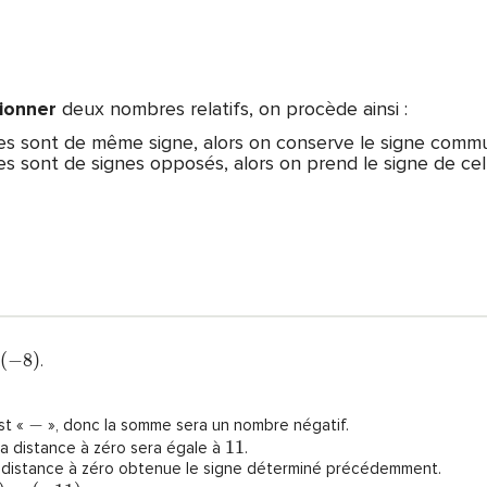
ionner
deux nombres relatifs, on procède ainsi :
es sont de même signe, alors on conserve le signe commu
s sont de signes opposés, alors on prend le signe de celui
(
−
8
)
.
−
st «
», donc la somme sera un nombre négatif.
1
1
la distance à zéro sera égale à
.
 distance à zéro obtenue le signe déterminé précédemment.