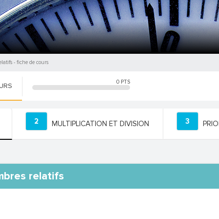
latifs
- fiche de cours
0
PTS
OURS
2
3
MULTIPLICATION ET DIVISION
PRIO
bres relatifs