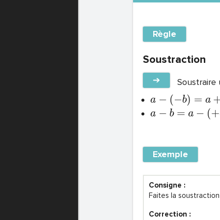
Règle
Soustraction
➔
Soustraire 
−
(
−
)
=
a
b
a
−
=
−
(
+
a
b
a
Exemple
Consigne :
Faites la soustractio
Correction :