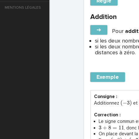
Règle
MENTIONS LÉGALES
e
Addition
T DE PASSE
➔
Pour
addit
si les deux nombr
si les deux nombre
distances à zéro.
T DE PASSE
Exemple
Consigne :
(
−
3
)
Additionnez
et
Correction :
Le signe commun e
3
+
8
=
1
1
, donc 
T DE PASSE
On place devant la