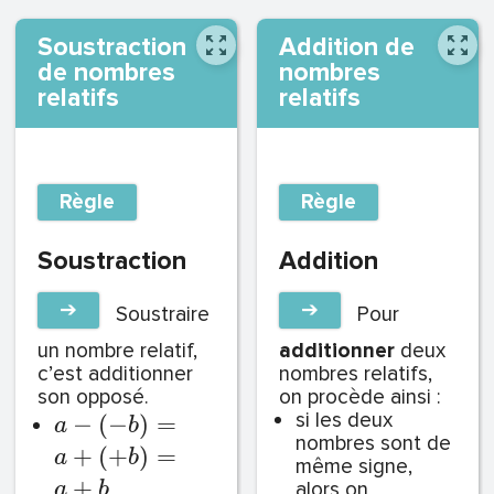
Soustraction
Addition de
de nombres
nombres
relatifs
relatifs
Règle
Règle
Soustraction
Addition
➔
➔
Soustraire
Pour
un nombre relatif,
additionner
deux
c’est additionner
nombres relatifs,
son opposé.
on procède ainsi :
si les deux
−
(
−
)
=
a
b
nombres sont de
+
(
+
)
=
a
b
même signe,
+
alors on
a
b