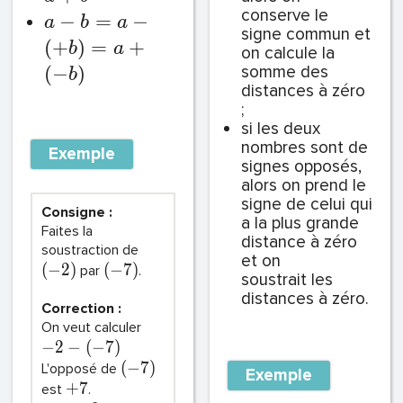
conserve le
−
=
−
a
b
a
signe commun et
(
+
)
=
+
b
a
on calcule la
(
−
)
somme des
b
distances à zéro
;
si les deux
nombres sont de
Exemple
signes opposés,
alors on prend le
signe de celui qui
Consigne :
a la plus grande
Faites la
distance à zéro
soustraction de
et on
(
−
2
)
(
−
7
)
par
.
soustrait les
distances à zéro.
Correction :
On veut calculer
−
2
−
(
−
7
)
(
−
7
)
L'opposé de
Exemple
+
7
est
.