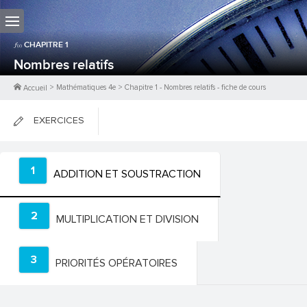
CHAPITRE
1
Nombres relatifs
>
Mathématiques 4e
>
Chapitre
1
-
Nombres relatifs
- fiche de cours
Accueil
EXERCICES
FICHES DE COURS
1
ADDITION ET SOUSTRACTION
0
PTS
2
MULTIPLICATION ET DIVISION
3
PRIORITÉS OPÉRATOIRES