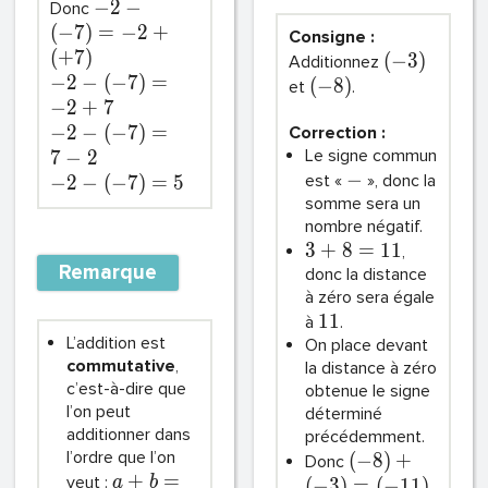
−
2
−
Donc
(
−
7
)
=
−
2
+
Consigne :
(
+
7
)
(
−
3
)
Additionnez
−
2
−
(
−
7
)
=
(
−
8
)
et
.
−
2
+
7
−
2
−
(
−
7
)
=
Correction :
Le signe commun
7
−
2
−
est «
», donc la
−
2
−
(
−
7
)
=
5
somme sera un
nombre négatif.
3
+
8
=
1
1
,
Remarque
donc la distance
à zéro sera égale
1
1
à
.
L’addition est
On place devant
commutative
,
la distance à zéro
c’est-à-dire que
obtenue le signe
l’on peut
déterminé
additionner dans
précédemment.
l’ordre que l’on
(
−
8
)
+
Donc
+
=
veut :
a
b
(
−
3
)
=
(
−
1
1
)
.