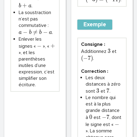
+
.
b
a
La soustraction
n’est pas
Exemple
commutative :
−

=
−
.
a
b
b
a
Enlever les
Consigne :
−
+
signes «
», «
3
Additionnez
et
», et les
(
−
7
)
.
parenthèses
inutiles d’une
Correction :
expression, c’est
Les deux
simplifier son
distances à zéro
écriture.
3
7
sont
et
.
Le nombre qui
est à la plus
grande distance
0
−
7
à
est
, dont
−
le signe est «
». La somme