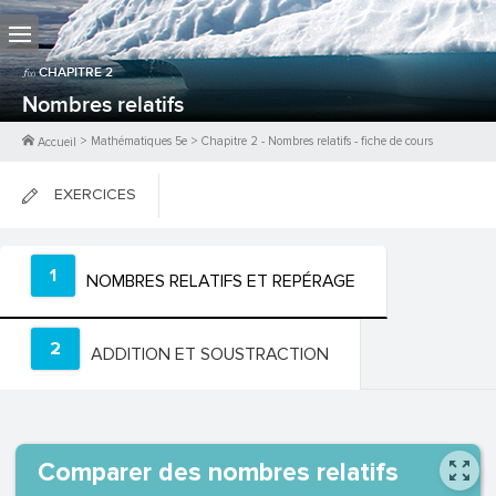
CHAPITRE
2
Nombres relatifs
>
Mathématiques 5e
>
Chapitre
2
-
Nombres relatifs
- fiche de cours
Accueil
EXERCICES
FICHES DE COURS
1
NOMBRES RELATIFS ET REPÉRAGE
0
PTS
2
ADDITION ET SOUSTRACTION
Comparer des nombres relatifs