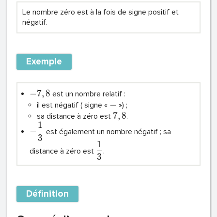
Le nombre zéro est à la fois de signe positif et
négatif.
Exemple
−
7
,
8
est un nombre relatif :
−
il est négatif ( signe «
») ;
7
,
8
sa distance à zéro est
.
1
−
est également un nombre négatif ; sa
3
1
distance à zéro est
.
3
Définition