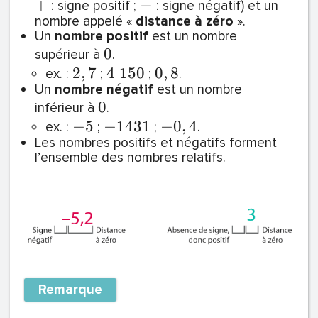
+
−
: signe positif ;
: signe négatif) et un
nombre appelé «
distance à zéro
».
Un
nombre positif
est un nombre
0
supérieur à
.
2
,
7
4
1
5
0
0
,
8
ex. :
;
;
.
Un
nombre négatif
est un nombre
0
inférieur à
.
−
5
−
1
4
3
1
−
0
,
4
ex. :
;
;
.
Les nombres positifs et négatifs forment
l’ensemble des nombres relatifs.
Remarque