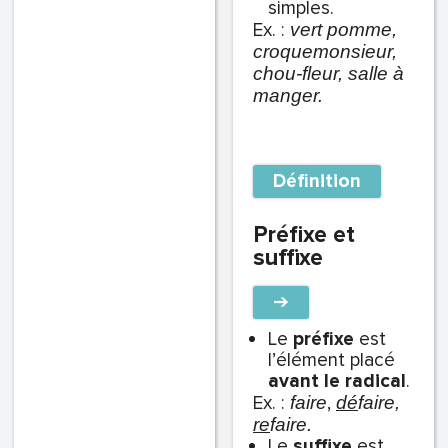
simples.
Ex. :
vert pomme,
croquemonsieur,
chou-fleur, salle à
manger.
Définition
Préfixe et
suffixe
➔
Le
préfixe
est
l’élément placé
avant le radical
.
Ex. :
,
faire
dé
faire,
re
faire.
Le
suffixe
est