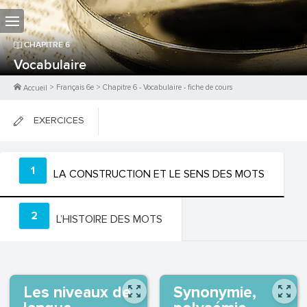
CHAPITRE
6
Vocabulaire
>
Français 6e
>
Chapitre
6
-
Vocabulaire
- fiche de cours
Accueil
EXERCICES
FICHES DE COURS
1
LA CONSTRUCTION ET LE SENS DES MOTS
0
PTS
2
L’HISTOIRE DES MOTS
Les niveaux de
Synonymie,