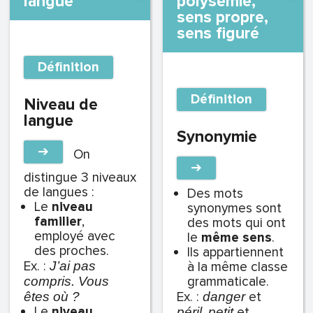
langue
polysémie,
sens propre,
sens figuré
Définition
Définition
Niveau de
langue
Synonymie
➔
On
➔
distingue 3 niveaux
de langues :
Des mots
Le
niveau
synonymes sont
familier
,
des mots qui ont
employé avec
le
même sens
.
des proches.
Ils appartiennent
Ex. :
J’ai pas
à la même classe
grammaticale.
compris. Vous
Ex. :
et
êtes où ?
danger
Le
niveau
,
et
péril
p
etit