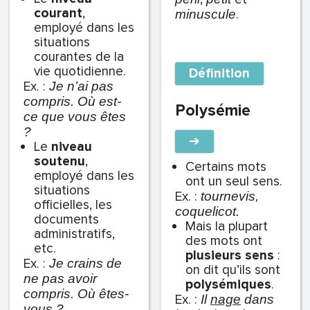
courant
,
.
minuscule
employé dans les
situations
courantes de la
vie quotidienne.
Définition
Ex. :
Je n’ai pas
compris. Où est-
Polysémie
ce que vous êtes
?
➔
Le
niveau
soutenu
,
Certains mots
employé dans les
ont
un seul sens
.
situations
Ex. :
tournevis,
officielles, les
coquelicot.
documents
Mais la plupart
administratifs,
des mots ont
etc.
plusieurs sens
:
Ex. :
Je crains de
on dit qu’ils sont
ne pas avoir
polysémiques
.
compris. Où êtes-
Ex. :
Il
nage
dans
vous ?