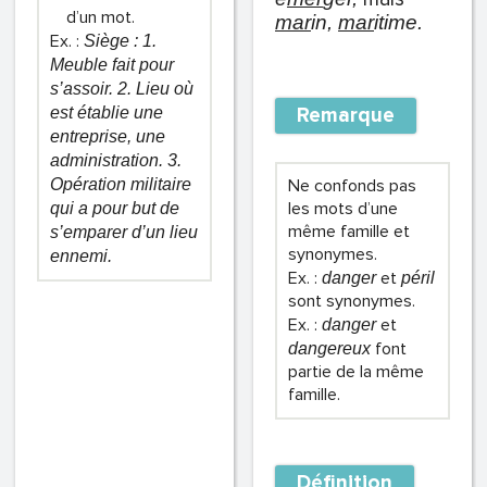
d’un mot.
mar
in,
mar
itime.
Ex. :
Siège : 1.
Meuble fait pour
s’assoir. 2. Lieu où
Remarque
est établie une
entreprise, une
administration. 3.
Opération militaire
Ne confonds pas
les mots d’une
qui a pour but de
même famille et
s’emparer d’un lieu
synonymes.
ennemi.
Ex. :
et
d
anger
péril
sont synonymes.
Ex. :
et
d
anger
font
dangereux
partie de la même
famille.
Définition