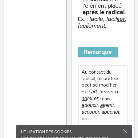
l’élément placé
après
le radical
.
Ex. :
,
facile, facil
iter
facil
ement
.
Remarque
Au contact du
radical, un préfixe
peut se modifier.
Ex. :
(« vers ») :
ad-
, mais
ad
mirer
a
doucir,
at
terrir,
ac
courir,
ap
porter,
etc.
UTILISATION DES COOKIES