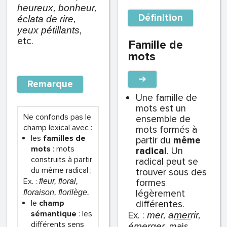
heureux, bonheur,
Définition
éclata de rire,
,
yeux pétillants
etc.
Famille de
mots
➔
Remarque
Une famille de
mots est un
Ne confonds pas le
ensemble de
champ lexical avec :
mots formés à
les
familles de
partir du
même
mots
: mots
radical
. Un
construits à partir
radical peut se
du même radical ;
trouver sous des
Ex. :
fleur, floral,
formes
légèrement
floraison, florilège.
le
champ
différentes.
sémantique
: les
Ex. :
mer, a
me
r
rir,
différents sens
mais
é
mer
ger,