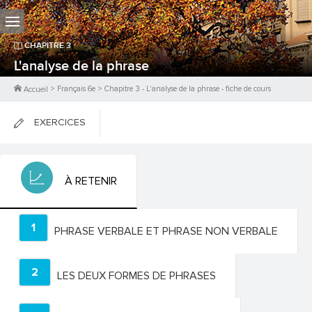
CHAPITRE
3
L'analyse de la phrase
>
Français 6e
>
Chapitre
3
-
L'analyse de la phrase
- fiche de cours
Accueil
EXERCICES
FICHES DE COURS
À RETENIR
0
PTS
1
PHRASE VERBALE ET PHRASE NON VERBALE
2
LES DEUX FORMES DE PHRASES