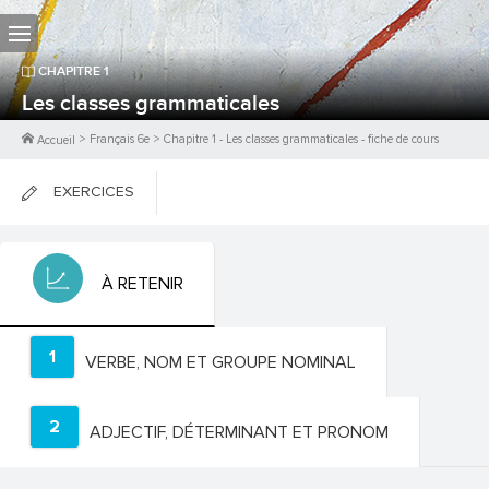
CHAPITRE
1
Les classes grammaticales
>
Français 6e
>
Chapitre
1
-
Les classes grammaticales
- fiche de cours
Accueil
EXERCICES
FICHES DE COURS
À RETENIR
0
PTS
1
VERBE, NOM ET GROUPE NOMINAL
2
ADJECTIF, DÉTERMINANT ET PRONOM