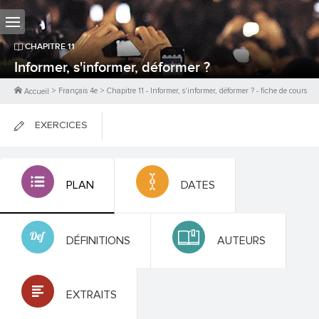
CHAPITRE
11
Informer, s'informer, déformer ?
>
Français 4e
>
Chapitre
11
-
Informer, s'informer, déformer ?
- fiche de cours
Accueil
EXERCICES
FICHES DE COURS
PLAN
DATES
0
PTS
DÉFINITIONS
AUTEURS
EXTRAITS