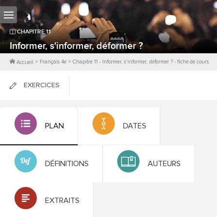
CHAPITRE
11
Informer, s'informer, déformer ?
>
Français 4e
>
Chapitre
11
-
Informer, s'informer, déformer ?
- fiche de cours
Accueil
EXERCICES
FICHES DE COURS
PLAN
DATES
0
PTS
DÉFINITIONS
AUTEURS
EXTRAITS