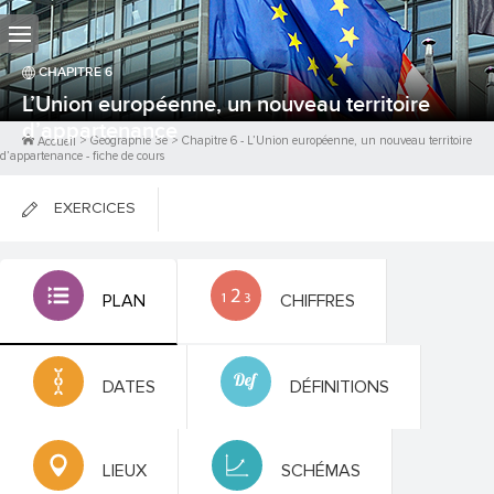
CHAPITRE
6
L’Union européenne, un nouveau territoire
d’appartenance
>
Géographie 3e
>
Chapitre
6
-
L’Union européenne, un nouveau territoire
Accueil
d’appartenance
- fiche de cours
EXERCICES
FICHES DE COURS
PLAN
CHIFFRES
0
PTS
DATES
DÉFINITIONS
LIEUX
SCHÉMAS