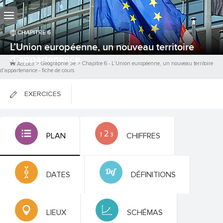
CHAPITRE
6
L’Union européenne, un nouveau territoire
d’appartenance
>
Géographie 3e
>
Chapitre
6
-
L’Union européenne, un nouveau territoire
Accueil
d’appartenance
- fiche de cours
EXERCICES
FICHES DE COURS
PLAN
CHIFFRES
0
PTS
DATES
DÉFINITIONS
LIEUX
SCHÉMAS