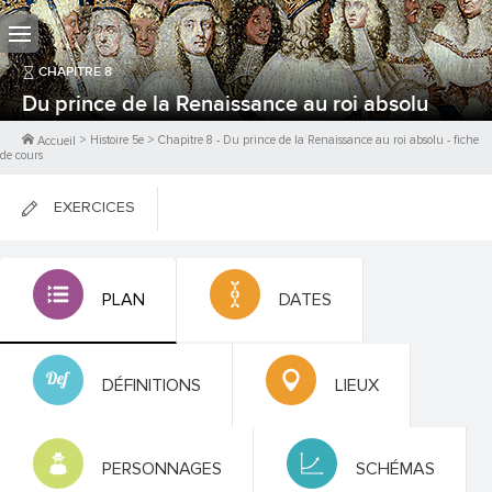
CHAPITRE
8
Du prince de la Renaissance au roi absolu
>
Histoire 5e
>
Chapitre
8
-
Du prince de la Renaissance au roi absolu
- fiche
Accueil
de cours
EXERCICES
FICHES DE COURS
PLAN
DATES
0
PTS
DÉFINITIONS
LIEUX
PERSONNAGES
SCHÉMAS