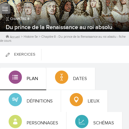
CHAPITRE
8
Du prince de la Renaissance au roi absolu
>
Histoire 5e
>
Chapitre
8
-
Du prince de la Renaissance au roi absolu
- fiche
Accueil
de cours
EXERCICES
FICHES DE COURS
PLAN
DATES
0
PTS
DÉFINITIONS
LIEUX
PERSONNAGES
SCHÉMAS