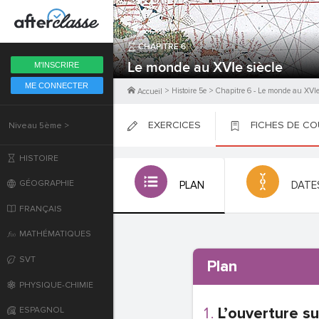
Fermer
CHAPITRE
6
6ème
Le monde au XVIe siècle
M'INSCRIRE
ME CONNECTER
5ème
>
Histoire 5e
>
Chapitre
6
-
Le monde au XVIe 
Accueil
EXERCICES
FICHES DE C
Niveau 5ème >
4ème
PLACER
PLACER
PLACER
HISTOIRE
3ème
GÉOGRAPHIE
PLAN
DATE
2nde
FRANÇAIS
MATHÉMATIQUES
Première
SVT
Plan
Terminale
PHYSIQUE-CHIMIE
L’ouverture s
ESPAGNOL