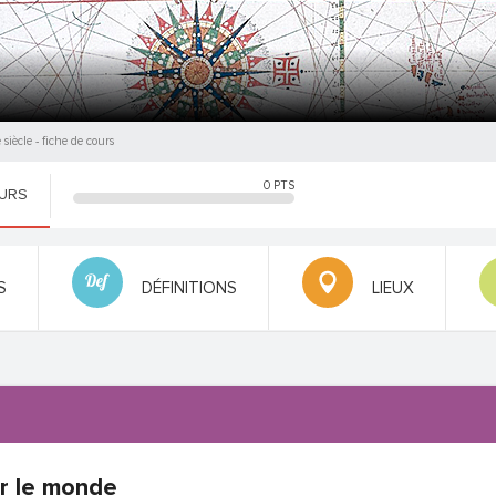
siècle
- fiche de cours
0
PTS
OURS
S
DÉFINITIONS
LIEUX
ur le monde