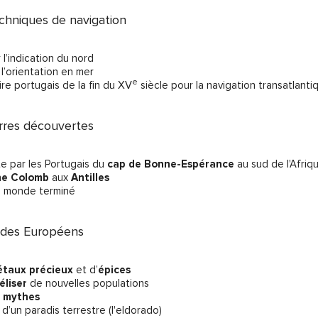
chniques de navigation
 l’indication du nord
l’orientation en mer
e
vire portugais de la fin du XV
siècle pour la navigation transatlanti
rres découvertes
e par les Portugais du
cap de Bonne-Espérance
au sud de l'Afriq
he Colomb
aux
Antilles
u monde terminé
 des Européens
taux précieux
et d’
épices
éliser
de nouvelles populations
s
mythes
 d’un paradis terrestre (l'eldorado)