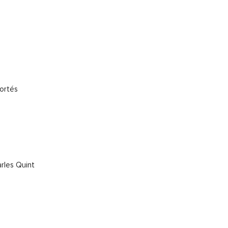
Cortés
arles Quint