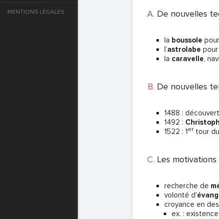
MENTIONS LÉGALES
De nouvelles te
e
la
boussole
pour
T DE PASSE
l’
astrolabe
pour 
la
caravelle
, na
T DE PASSE
De nouvelles te
1488 : découvert
1492 :
Christop
er
1522 : 1
tour d
Les motivations
recherche de
mé
volonté d'
évang
T DE PASSE
croyance en de
ex. : existence