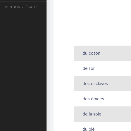
MENTIONS LÉGALES
e
T DE PASSE
T DE PASSE
du coton
de l’or
des esclaves
des épices
de la soie
T DE PASSE
du blé