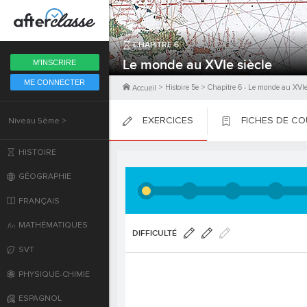
Fermer
CHAPITRE
6
6ème
Le monde au XVIe siècle
M'INSCRIRE
ME CONNECTER
5ème
>
Histoire 5e
>
Chapitre
6
-
Le monde au XVIe 
Accueil
EXERCICES
FICHES DE C
Niveau 5ème >
4ème
PLACER
PLACER
PLACER
HISTOIRE
3ème
GÉOGRAPHIE
2nde
FRANÇAIS
MATHÉMATIQUES
Première
DIFFICULTÉ
SVT
Terminale
PHYSIQUE-CHIMIE
ESPAGNOL