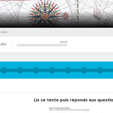
siècle
0
PTS
OURS
Lis ce texte puis réponds aux questio