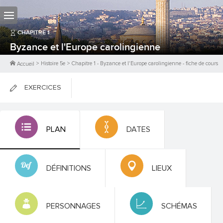
CHAPITRE
1
Byzance et l'Europe carolingienne
>
Histoire 5e
>
Chapitre
1
-
Byzance et l'Europe carolingienne
- fiche de cours
Accueil
EXERCICES
FICHES DE COURS
PLAN
DATES
0
PTS
DÉFINITIONS
LIEUX
PERSONNAGES
SCHÉMAS