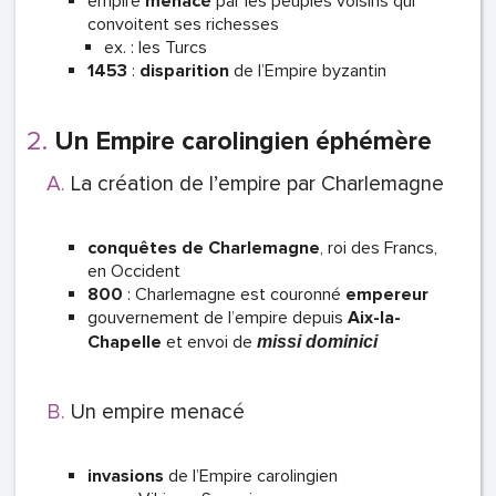
empire
menacé
par les peuples voisins qui
convoitent ses richesses
ex. : les Turcs
1453
:
disparition
de l’Empire byzantin
Un Empire carolingien éphémère
La création de l’empire par Charlemagne
conquêtes de Charlemagne
, roi des Francs,
en Occident
800
: Charlemagne est couronné
empereur
gouvernement de l’empire depuis
Aix-la-
Chapelle
et envoi de
missi dominici
Un empire menacé
invasions
de l’Empire carolingien