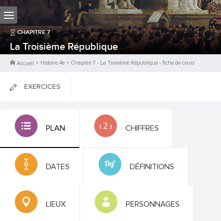
CHAPITRE
7
La Troisième République
>
Histoire 4e
>
Chapitre
7
-
La Troisième République
- fiche de cours
Accueil
EXERCICES
FICHES DE COURS
PLAN
CHIFFRES
0
PTS
DATES
DÉFINITIONS
LIEUX
PERSONNAGES