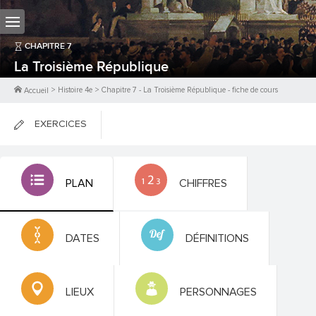
CHAPITRE
7
La Troisième République
>
Histoire 4e
>
Chapitre
7
-
La Troisième République
- fiche de cours
Accueil
EXERCICES
FICHES DE COURS
PLAN
CHIFFRES
0
PTS
DATES
DÉFINITIONS
LIEUX
PERSONNAGES