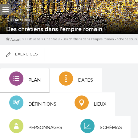
CHAPITRE
8
Des chrétiens dans l'empire romain
>
Histoire 6e
>
Chapitre
8
-
Des chrétiens dans l'empire romain
- fiche de cours
Accueil
EXERCICES
FICHES DE COURS
PLAN
DATES
0
PTS
DÉFINITIONS
LIEUX
PERSONNAGES
SCHÉMAS