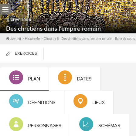
CHAPITRE
8
Des chrétiens dans l'empire romain
>
Histoire 6e
>
Chapitre
8
-
Des chrétiens dans l'empire romain
- fiche de cours
Accueil
EXERCICES
FICHES DE COURS
PLAN
DATES
0
PTS
DÉFINITIONS
LIEUX
PERSONNAGES
SCHÉMAS