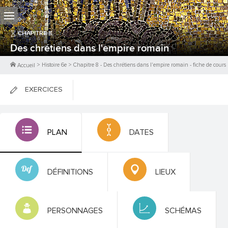
CHAPITRE
8
Des chrétiens dans l'empire romain
>
Histoire 6e
>
Chapitre
8
-
Des chrétiens dans l'empire romain
- fiche de cours
Accueil
EXERCICES
FICHES DE COURS
PLAN
DATES
0
PTS
DÉFINITIONS
LIEUX
PERSONNAGES
SCHÉMAS