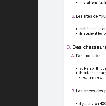
migrations
facil
Les sites de foui
archéologues q
ils étudient les 
Des chasseurs
Des nomades
au
Paléolithiqu
ils suivent les 
ex. : rennes, 
Les traces des
il y a environ 40