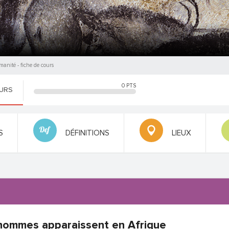
umanité
- fiche de cours
0
PTS
OURS
S
DÉFINITIONS
LIEUX
hommes apparaissent en Afrique