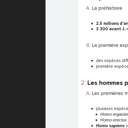
La préhistoire
e
2,5 millions d'
T DE PASSE
3 300 avant J.-
La première esp
T DE PASSE
des espèces dif
première espèce
Les hommes pe
Les premières m
plusieurs espèc
Homo ergaste
T DE PASSE
Homo erectus
Homo sapiens
(