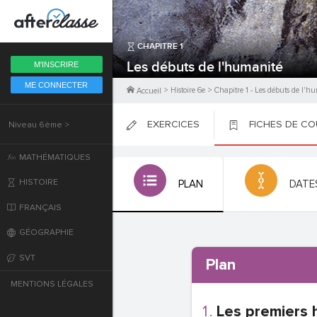
Fermer
CHAPITRE
1
6ème
Les débuts de l'humanité
M'INSCRIRE
ME CONNECTER
5ème
>
Histoire 6e
>
Chapitre
1
-
Les débuts de l'h
Accueil
EXERCICES
FICHES DE C
Niveau 6ème >
4ème
PLACER
PLACER
PLACER
MATHÉMATIQUES
3ème
HISTOIRE
PLAN
DATE
2nde
FRANÇAIS
GÉOGRAPHIE
Première
SVT
Plan
Terminale
MENTIONS LÉGALES
Les premiers 