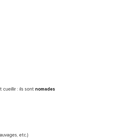
eillir : ils sont
nomades
auvages, etc.)