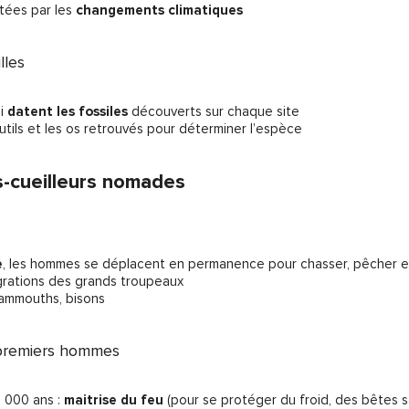
itées par les
changements climatiques
lles
ui
datent les fossiles
découverts sur chaque site
outils et les os retrouvés pour déterminer l’espèce
-cueilleurs nomades
e
, les hommes se déplacent en permanence pour chasser, pêcher et cu
migrations des grands troupeaux
mammouths, bisons
 premiers hommes
0 000 ans :
maitrise du feu
(pour se protéger du froid, des bêtes s