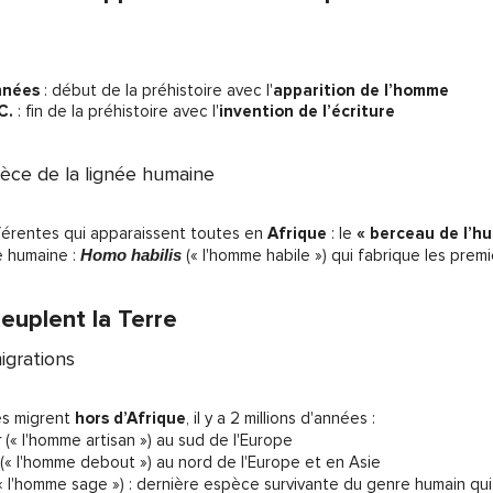
années
: début de la préhistoire avec l'
apparition de l’homme
C.
: fin de la préhistoire avec l'
invention de l’écriture
èce de la lignée humaine
férentes qui apparaissent toutes en
Afrique
: le
« berceau de l’h
 humaine :
Homo habilis
(« l'homme habile ») qui
fabrique les premi
uplent la Terre
igrations
es migrent
hors d’Afrique
, il y a 2 millions d'années :
r
(« l'homme artisan ») au sud de l'Europe
(« l'homme debout ») au nord de l'Europe et en Asie
« l'homme sage ») : dernière espèce survivante du genre humain qui 