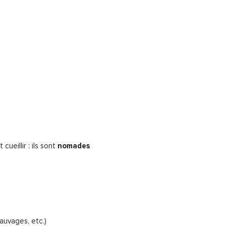
eillir : ils sont
nomades
auvages, etc.)