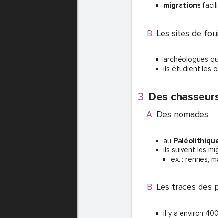
migrations
facil
Les sites de foui
archéologues q
ils étudient les 
Des chasseurs
Des nomades
au
Paléolithiqu
ils suivent les 
ex. : rennes, 
Les traces des
il y a environ 40