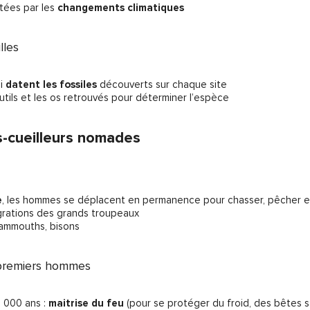
itées par les
changements climatiques
lles
ui
datent les fossiles
découverts sur chaque site
outils et les os retrouvés pour déterminer l’espèce
-cueilleurs nomades
e
, les hommes se déplacent en permanence pour chasser, pêcher et cu
migrations des grands troupeaux
mammouths, bisons
 premiers hommes
0 000 ans :
maitrise du feu
(pour se protéger du froid, des bêtes s