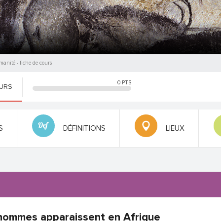
umanité
- fiche de cours
0
PTS
OURS
S
DÉFINITIONS
LIEUX
hommes apparaissent en Afrique