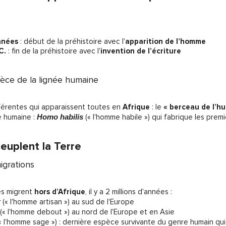
années
: début de la préhistoire avec l'
apparition de l’homme
C.
: fin de la préhistoire avec l'
invention de l’écriture
èce de la lignée humaine
férentes qui apparaissent toutes en
Afrique
: le
« berceau de l’h
 humaine :
Homo habilis
(« l'homme habile ») qui
fabrique les premi
uplent la Terre
igrations
es migrent
hors d’Afrique
, il y a 2 millions d'années :
r
(« l'homme artisan ») au sud de l'Europe
(« l'homme debout ») au nord de l'Europe et en Asie
« l'homme sage ») : dernière espèce survivante du genre humain qui 