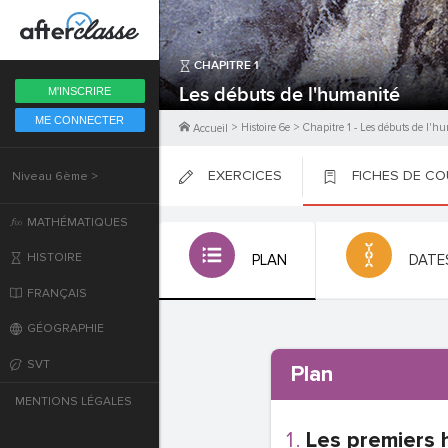
Fermer
CHAPITRE
1
6ème
Les débuts de l'humanité
M'INSCRIRE
ME CONNECTER
5ème
>
Histoire 6e
>
Chapitre
1
-
Les débuts de l'h
Accueil
EXERCICES
FICHES DE C
Niveau 6ème >
4ème
PLACER
PLACER
PLACER
MATHÉMATIQUES
3ème
HISTOIRE
PLAN
DATE
2nde
FRANÇAIS
GÉOGRAPHIE
Première
SVT
Plan
Terminale
MENTIONS LÉGALES
Les premiers 