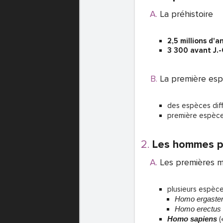
La préhistoire
e
2,5 millions d'
T DE PASSE
3 300 avant J.-
La première esp
T DE PASSE
des espèces dif
première espèce
Les hommes pe
Les premières m
plusieurs espèc
Homo ergaste
T DE PASSE
Homo erectus
Homo sapiens
(