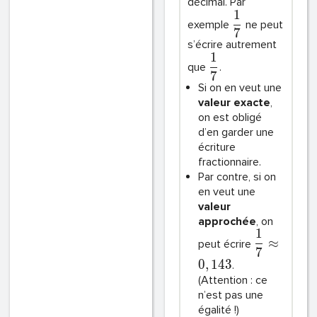
décimal. Par
1
exemple
ne peut
7
s’écrire autrement
1
que
.
7
Si on en veut une
valeur exacte
,
on est obligé
d’en garder une
écriture
fractionnaire.
Par contre, si on
en veut une
valeur
approchée
, on
1
≈
peut écrire
7
0
,
1
4
3
.
(Attention : ce
n’est pas une
égalité !)