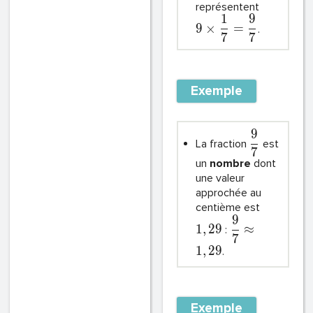
représentent
1
9
9
×
=
.
7
7
Exemple
9
La fraction
est
7
un
nombre
dont
une valeur
approchée au
centième est
9
1
,
2
9
≈
:
7
1
,
2
9
.
Exemple