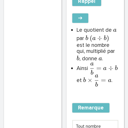
Rappel
➔
Le quotient de
a
(
÷
)
par
b
a
b
est le nombre
qui, multiplié par
, donne
.
b
a
a
=
÷
Ainsi
a
b
b
a
×
=
et
.
b
a
b
Remarque
Tout nombre