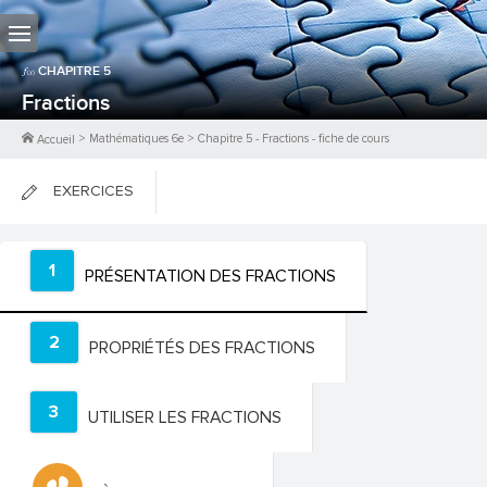
CHAPITRE
5
Fractions
>
Mathématiques 6e
>
Chapitre
5
-
Fractions
- fiche de cours
Accueil
EXERCICES
FICHES DE COURS
1
PRÉSENTATION DES FRACTIONS
0
PTS
2
PROPRIÉTÉS DES FRACTIONS
3
UTILISER LES FRACTIONS