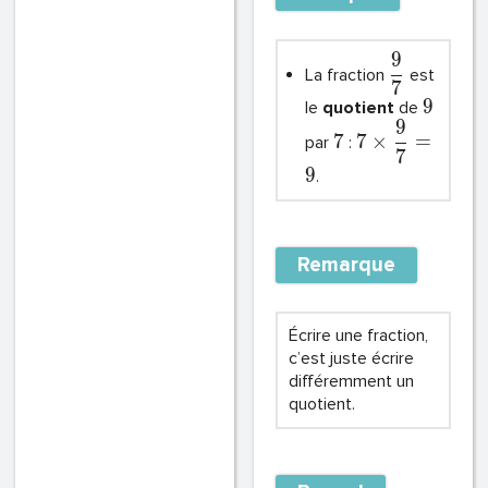
9
La fraction
est
7
9
le
quotient
de
9
7
7
×
=
par
:
7
9
.
Remarque
Écrire une fraction,
c’est juste écrire
différemment un
quotient.