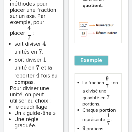
méthodes pour
quotient
.
placer une fraction
sur un axe. Par
exemple, pour
4
placer
:
7
4
soit diviser
7
unités en
.
1
Soit diviser
Exemple
7
unité en
et la
4
reporter
fois au
9
compas.
La fraction
: on
7
Pour diviser une
a divisé une
unité, on peut
7
quantité en
utiliser au choix :
portions.
le quadrillage.
Chaque
portion
Un « guide-âne ».
1
Une règle
représente
.
7
graduée.
9
portions