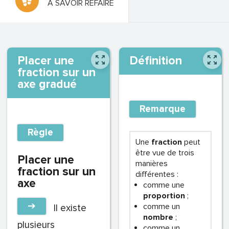
À SAVOIR REFAIRE
Placer une
Définition
fraction sur un
axe gradué
Remarque
Règle
Une
fraction
peut
être vue de trois
Placer une
manières
fraction sur un
différentes :
axe
comme une
proportion
;
➔
comme un
Il existe
nombre
;
plusieurs
comme un