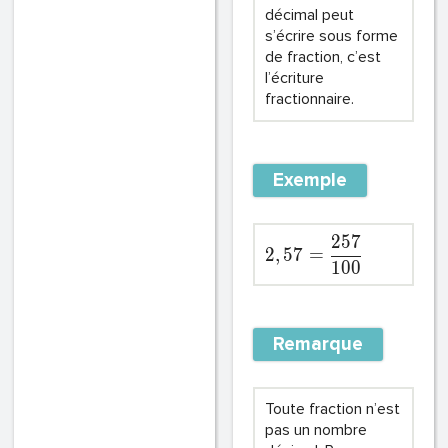
décimal peut
s’écrire sous forme
de fraction, c’est
l’écriture
fractionnaire.
Exemple
2
5
7
2
,
5
7
=
1
0
0
Remarque
Toute fraction n’est
pas un nombre